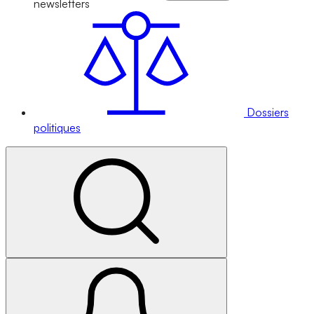
newsletters
Dossiers
politiques