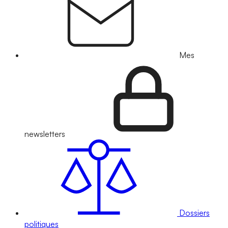
Mes
newsletters
Dossiers
politiques