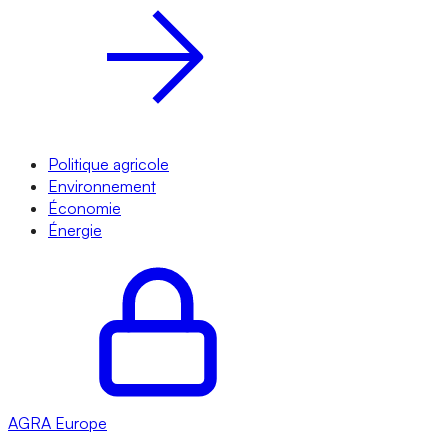
Politique agricole
Environnement
Économie
Énergie
AGRA
Europe