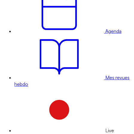
Agenda
Mes revues
hebdo
Live