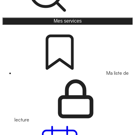
Mes services
Ma liste de
lecture