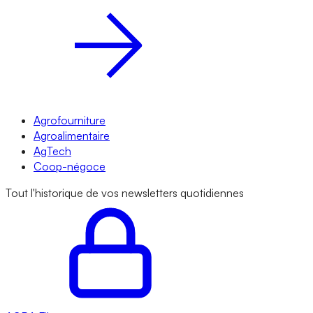
Agrofourniture
Agroalimentaire
AgTech
Coop-négoce
Tout l'historique de vos newsletters quotidiennes