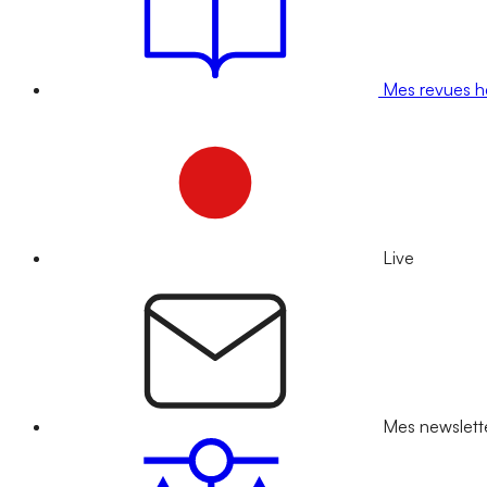
Mes revues 
Live
Mes newslett