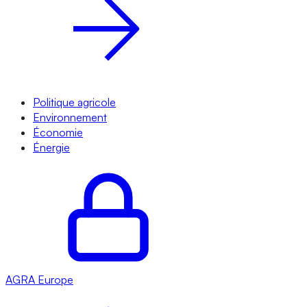
Politique agricole
Environnement
Économie
Énergie
AGRA
Europe