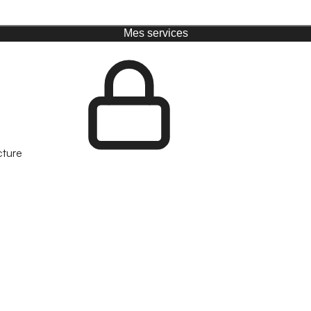
Mes services
cture