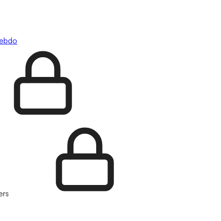
hebdo
ers