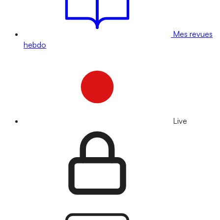
Mes revues
hebdo
Live