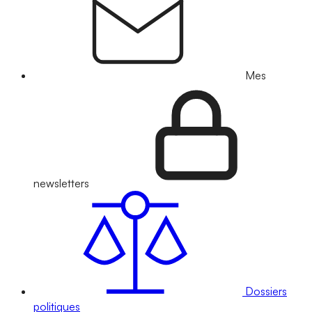
Mes
newsletters
Dossiers
politiques