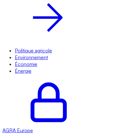
Politique agricole
Environnement
Économie
Énergie
AGRA
Europe