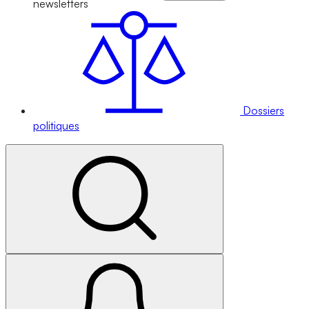
newsletters
Dossiers
politiques