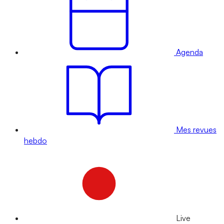
Agenda
Mes revues
hebdo
Live