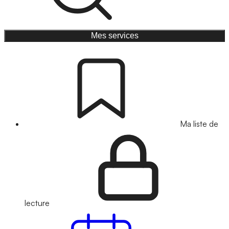
Mes services
Ma liste de
lecture