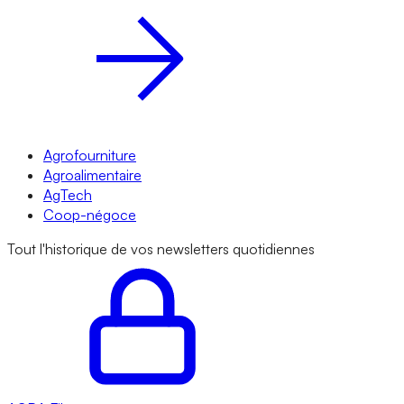
Agrofourniture
Agroalimentaire
AgTech
Coop-négoce
Tout l'historique de vos newsletters quotidiennes