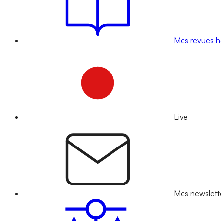
Mes revues 
Live
Mes newslett