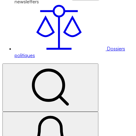
newsletters
Dossiers
politiques