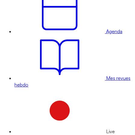
Agenda
Mes revues
hebdo
Live