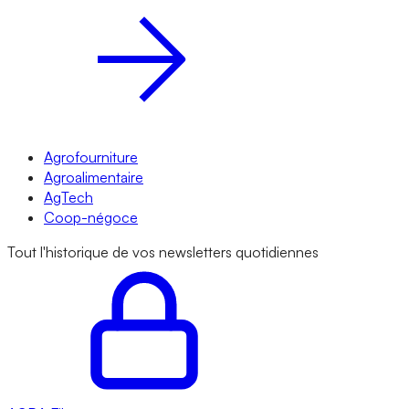
Agrofourniture
Agroalimentaire
AgTech
Coop-négoce
Tout l'historique de vos newsletters quotidiennes