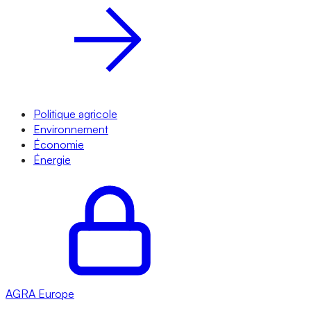
Politique agricole
Environnement
Économie
Énergie
AGRA
Europe