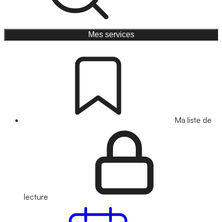
Mes services
Ma liste de
lecture