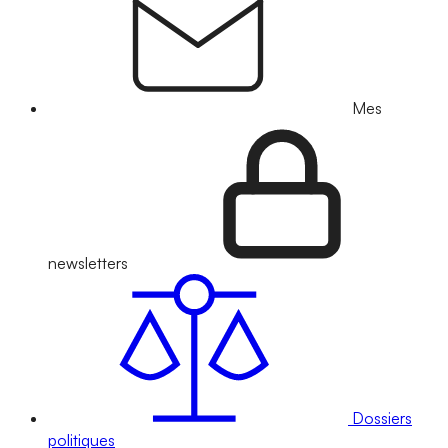
Mes
newsletters
Dossiers
politiques