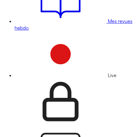
Mes revues
hebdo
Live