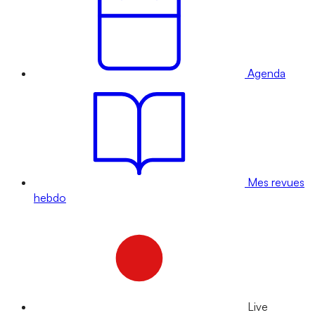
Agenda
Mes revues
hebdo
Live