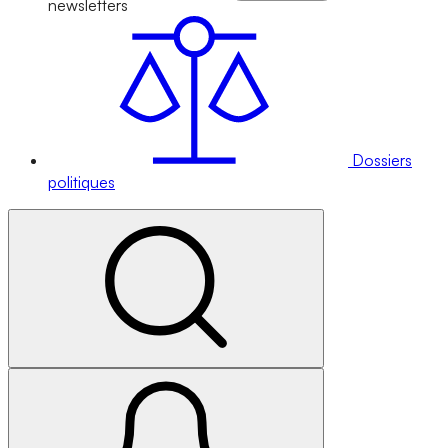
newsletters
Dossiers
politiques