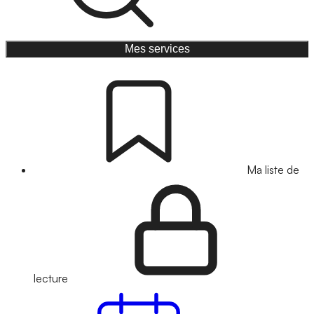
Mes services
Ma liste de
lecture