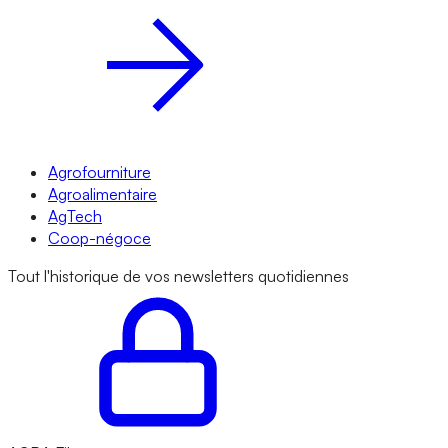
Agrofourniture
Agroalimentaire
AgTech
Coop-négoce
Tout l'historique de vos newsletters quotidiennes