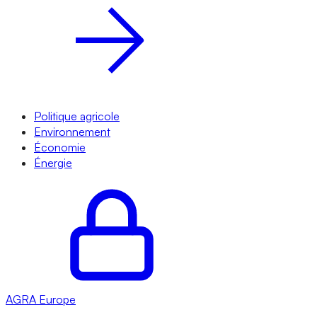
Politique agricole
Environnement
Économie
Énergie
AGRA
Europe