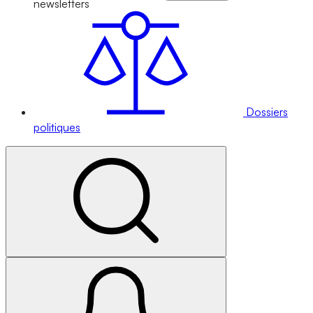
newsletters
Dossiers
politiques