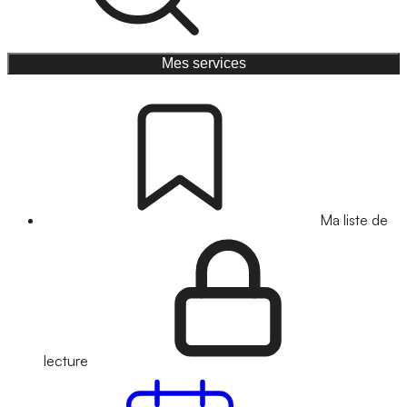
Mes services
Ma liste de
lecture