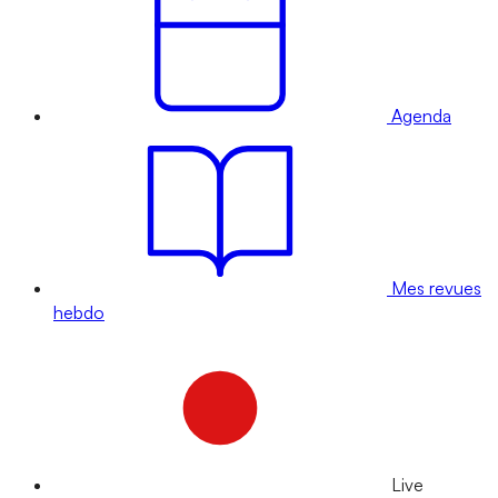
Agenda
Mes revues
hebdo
Live