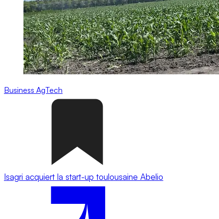
Business
AgTech
Isagri acquiert la start-up toulousaine Abelio