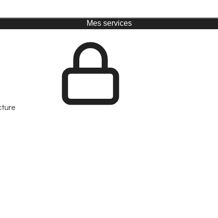
Mes services
cture