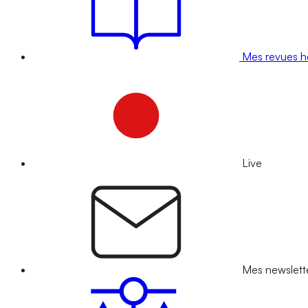
Mes revues 
Live
Mes newslett