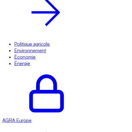
Politique agricole
Environnement
Économie
Énergie
AGRA
Europe