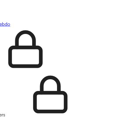
hebdo
ers