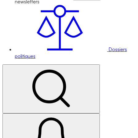
newsletters
Dossiers
politiques