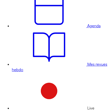
Agenda
Mes revues
hebdo
Live