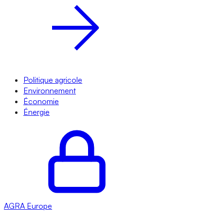
Politique agricole
Environnement
Économie
Énergie
AGRA
Europe