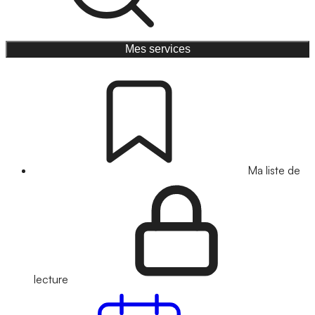
Mes services
Ma liste de
lecture