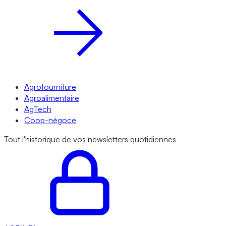
Agrofourniture
Agroalimentaire
AgTech
Coop-négoce
Tout l'historique de vos newsletters quotidiennes