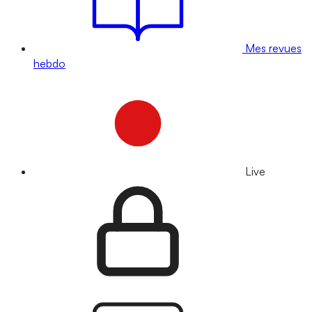
Mes revues
hebdo
Live