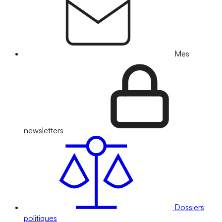
Mes
newsletters
Dossiers
politiques