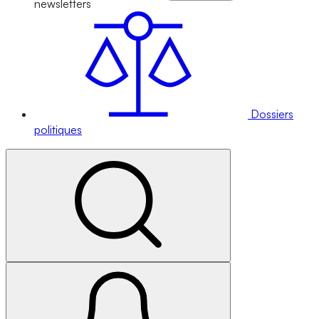
newsletters
Dossiers
politiques