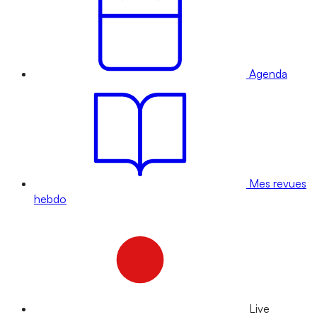
Agenda
Mes revues
hebdo
Live