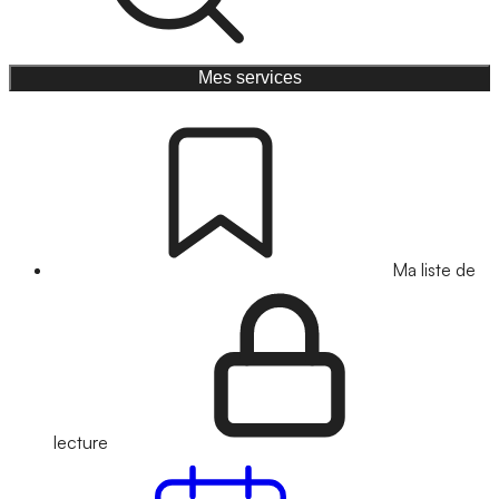
Mes services
Ma liste de
lecture