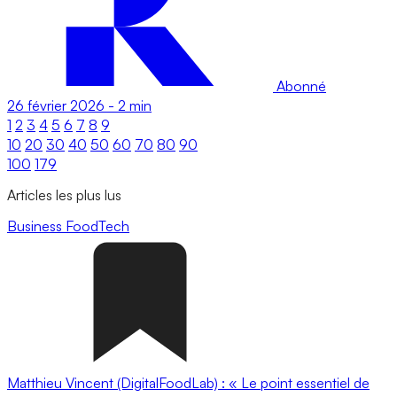
Abonné
26 février 2026
-
2 min
1
2
3
4
5
6
7
8
9
10
20
30
40
50
60
70
80
90
100
179
Articles les plus lus
Business
FoodTech
Matthieu Vincent (DigitalFoodLab) : « Le point essentiel de