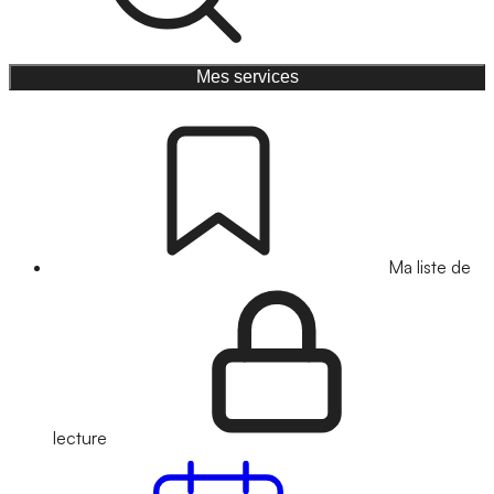
Mes services
Ma liste de
lecture