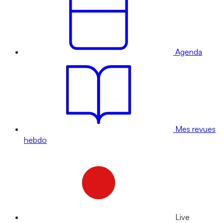
Agenda
Mes revues
hebdo
Live