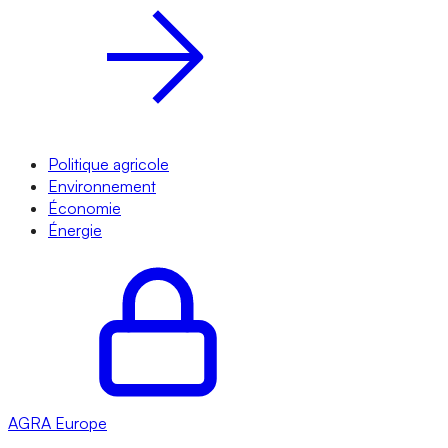
Politique agricole
Environnement
Économie
Énergie
AGRA
Europe