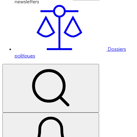
newsletters
Dossiers
politiques