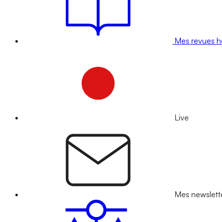
Mes revues 
Live
Mes newslett