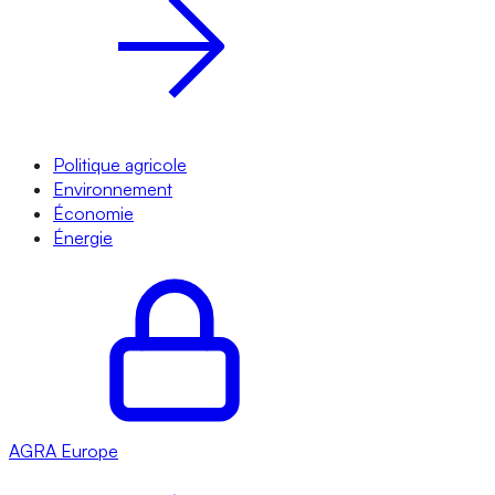
Politique agricole
Environnement
Économie
Énergie
AGRA
Europe