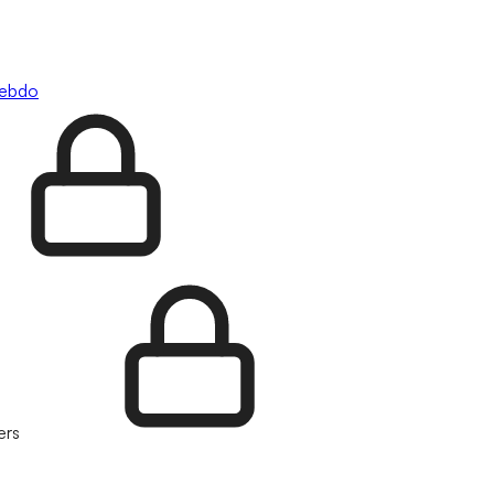
hebdo
ers