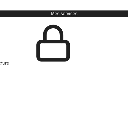
Mes services
cture