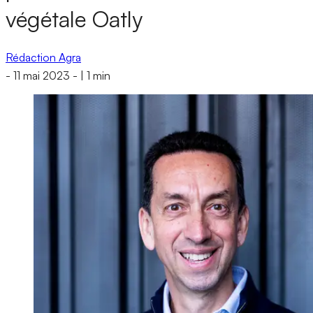
végétale Oatly
Rédaction Agra
-
11 mai 2023
-
|
1 min