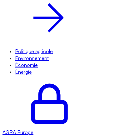
Politique agricole
Environnement
Économie
Énergie
AGRA
Europe