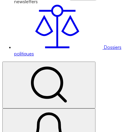
newsletters
Dossiers
politiques