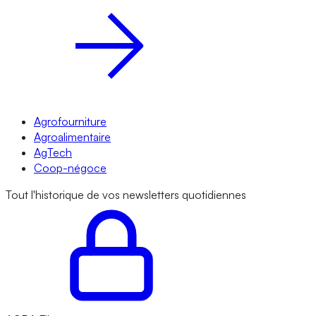
Agrofourniture
Agroalimentaire
AgTech
Coop-négoce
Tout l'historique de vos newsletters quotidiennes