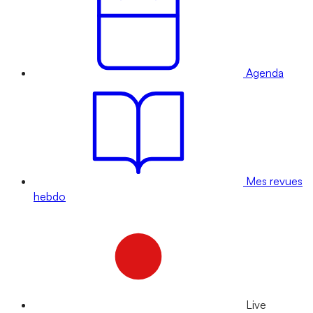
Agenda
Mes revues
hebdo
Live