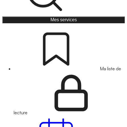
Mes services
Ma liste de
lecture