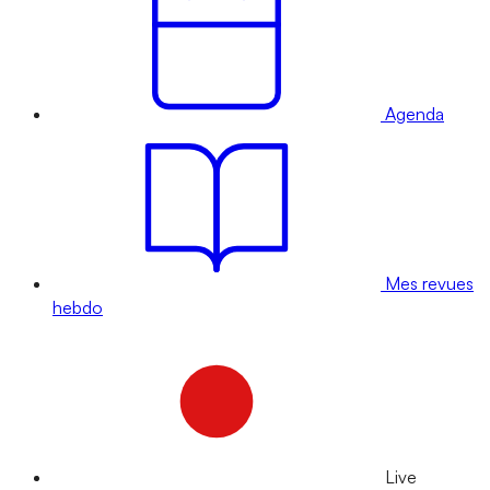
Agenda
Mes revues
hebdo
Live