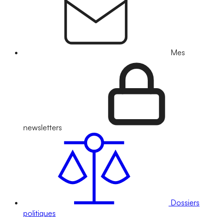
Mes
newsletters
Dossiers
politiques