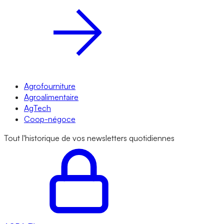
Agrofourniture
Agroalimentaire
AgTech
Coop-négoce
Tout l'historique de vos newsletters quotidiennes