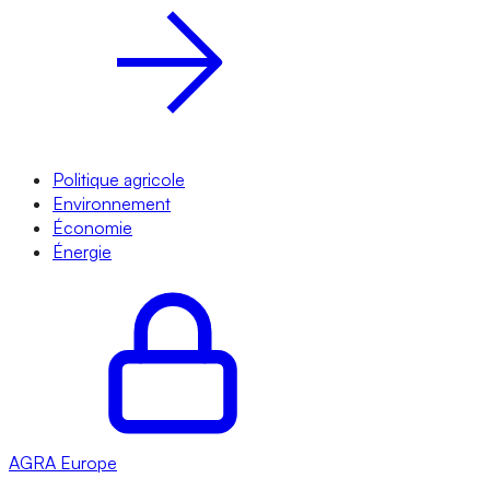
Politique agricole
Environnement
Économie
Énergie
AGRA
Europe