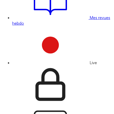
Mes revues
hebdo
Live