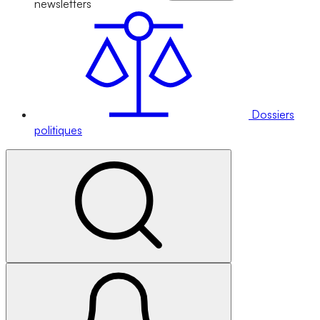
newsletters
Dossiers
politiques