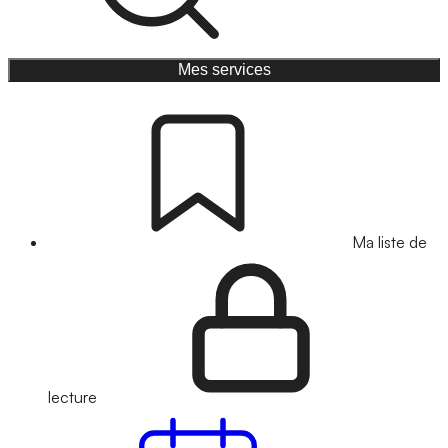
Mes services
Ma liste de
lecture