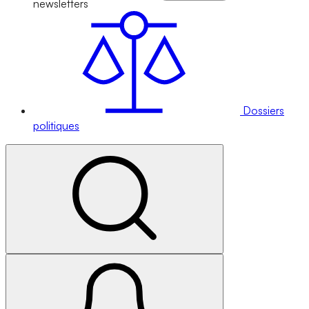
newsletters
Dossiers
politiques