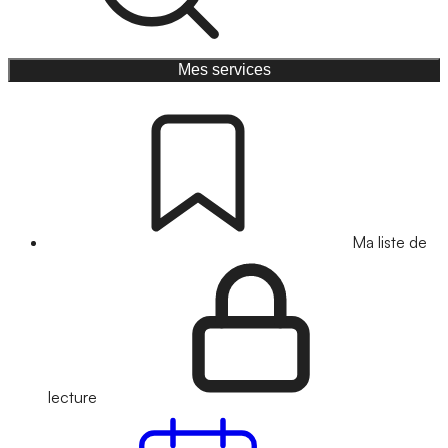
Mes services
Ma liste de
lecture