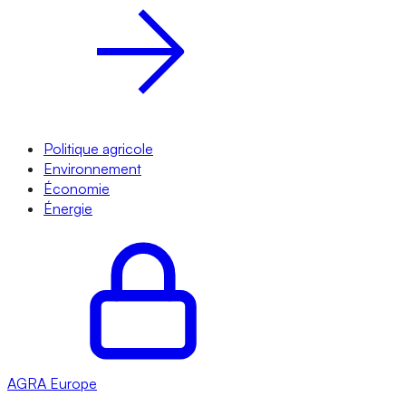
Politique agricole
Environnement
Économie
Énergie
AGRA
Europe