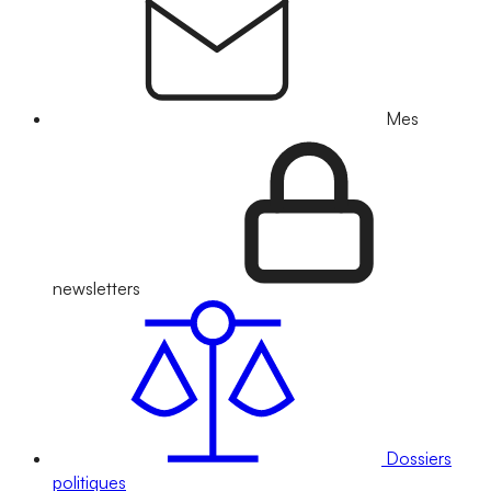
Mes
newsletters
Dossiers
politiques