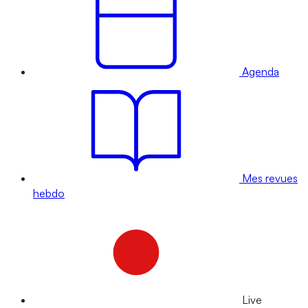
Agenda
Mes revues
hebdo
Live