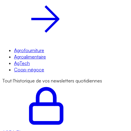
Agrofourniture
Agroalimentaire
AgTech
Coop-négoce
Tout l'historique de vos newsletters quotidiennes