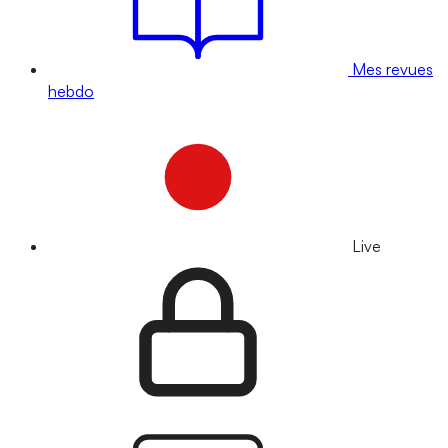
Mes revues
hebdo
Live