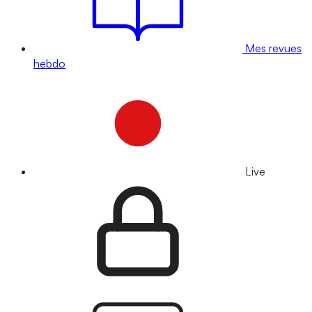
Mes revues
hebdo
Live