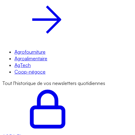
Agrofourniture
Agroalimentaire
AgTech
Coop-négoce
Tout l'historique de vos newsletters quotidiennes