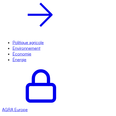
Politique agricole
Environnement
Économie
Énergie
AGRA
Europe