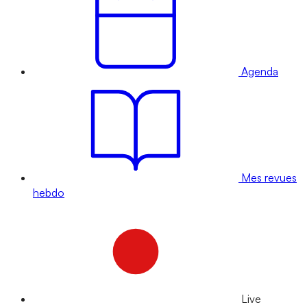
Agenda
Mes revues
hebdo
Live