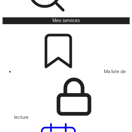
Mes services
Ma liste de
lecture