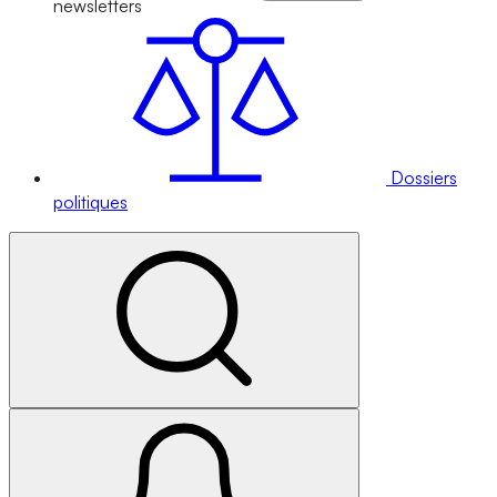
newsletters
Dossiers
politiques