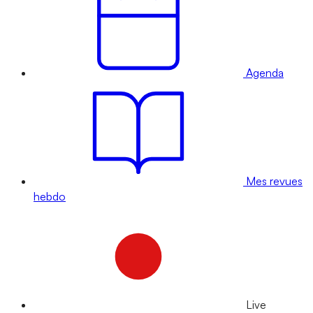
Agenda
Mes revues
hebdo
Live