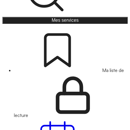
Mes services
Ma liste de
lecture