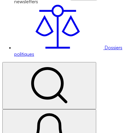
newsletters
Dossiers
politiques