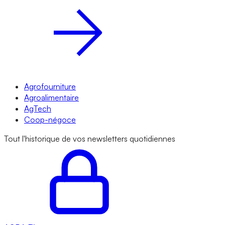
Agrofourniture
Agroalimentaire
AgTech
Coop-négoce
Tout l'historique de vos newsletters quotidiennes