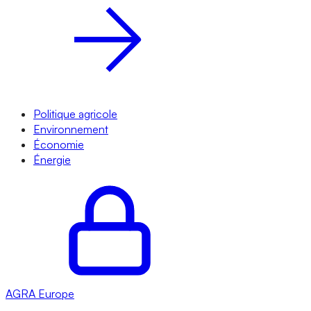
Politique agricole
Environnement
Économie
Énergie
AGRA
Europe