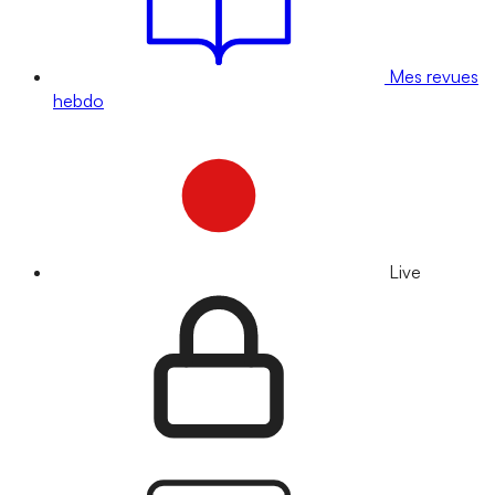
Mes revues
hebdo
Live