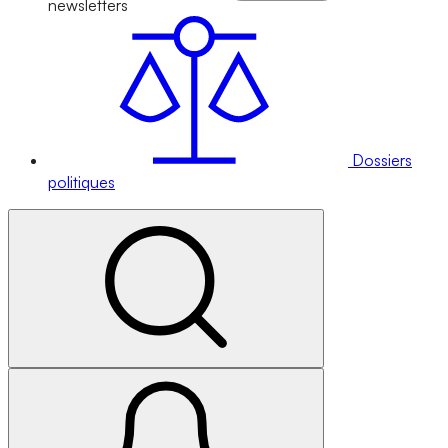
newsletters
Dossiers
politiques