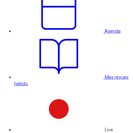
Agenda
Mes revues
hebdo
Live