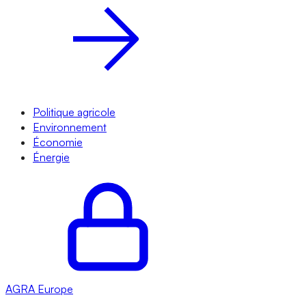
Politique agricole
Environnement
Économie
Énergie
AGRA
Europe