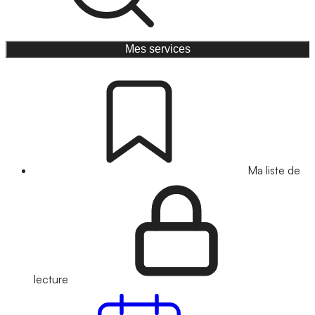
Mes services
Ma liste de
lecture