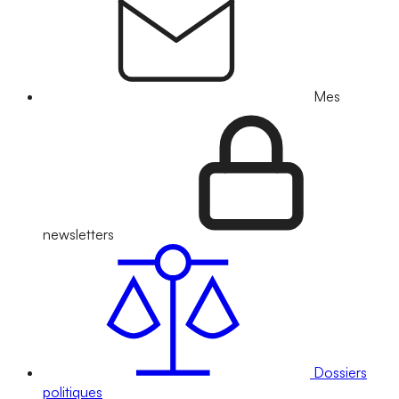
Mes
newsletters
Dossiers
politiques