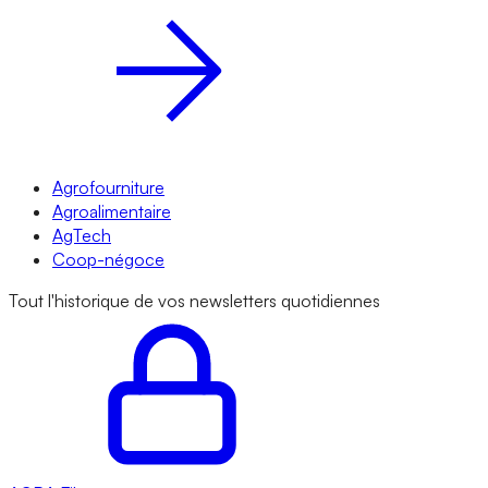
Agrofourniture
Agroalimentaire
AgTech
Coop-négoce
Tout l'historique de vos newsletters quotidiennes