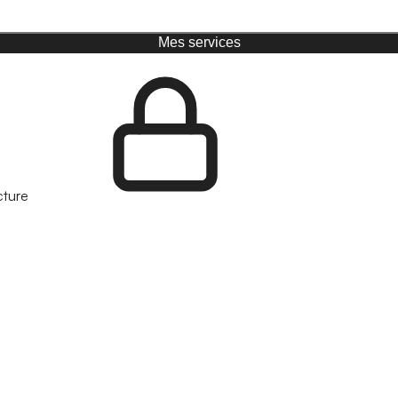
Mes services
cture