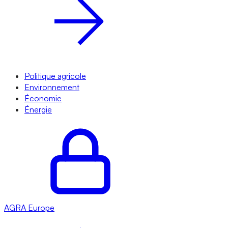
Politique agricole
Environnement
Économie
Énergie
AGRA
Europe