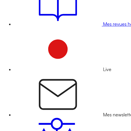
Mes revues 
Live
Mes newslett