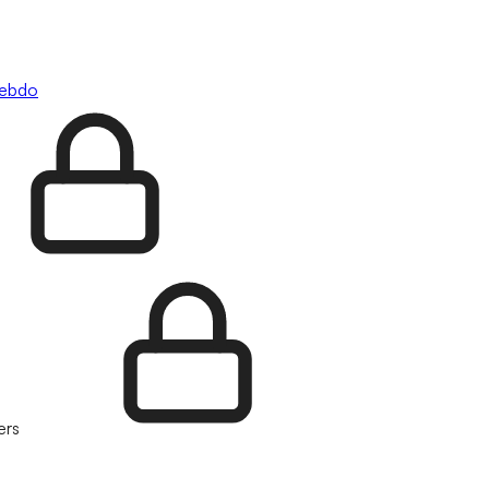
hebdo
ers