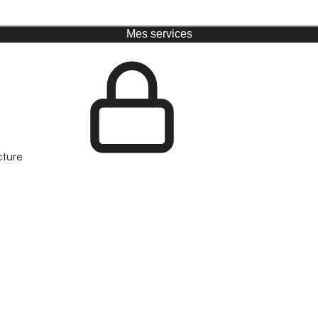
Mes services
cture