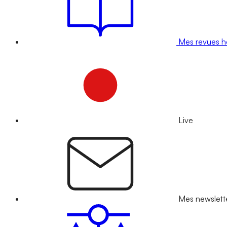
Mes revues 
Live
Mes newslett