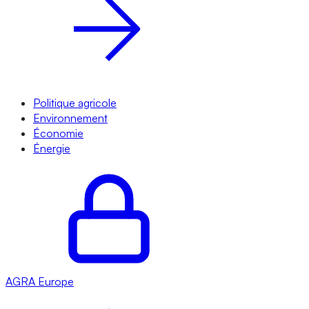
Politique agricole
Environnement
Économie
Énergie
AGRA
Europe