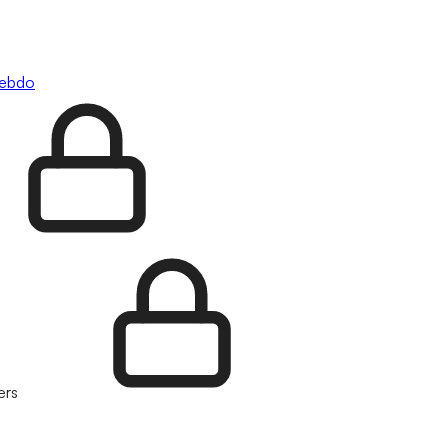
hebdo
ers