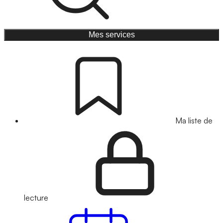
Mes services
Ma liste de
lecture