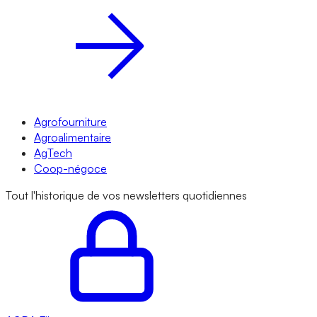
Agrofourniture
Agroalimentaire
AgTech
Coop-négoce
Tout l'historique de vos newsletters quotidiennes