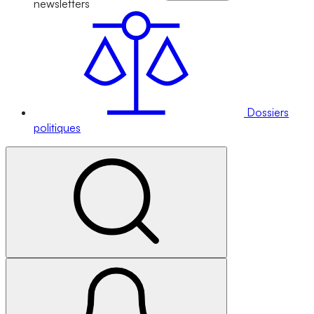
newsletters
Dossiers
politiques