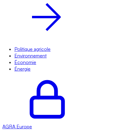
Politique agricole
Environnement
Économie
Énergie
AGRA
Europe