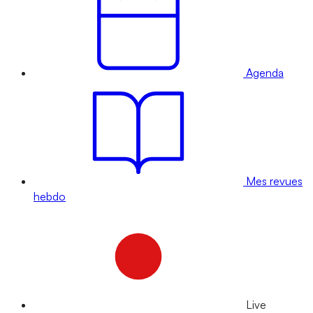
Agenda
Mes revues
hebdo
Live