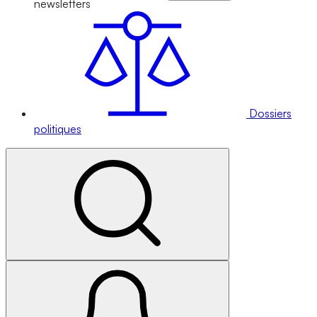
newsletters
Dossiers
politiques