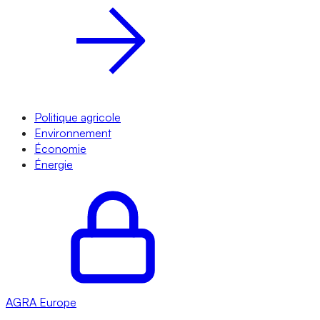
Politique agricole
Environnement
Économie
Énergie
AGRA
Europe