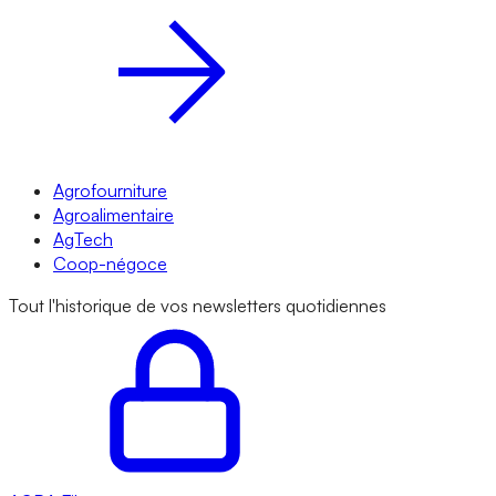
Agrofourniture
Agroalimentaire
AgTech
Coop-négoce
Tout l'historique de vos newsletters quotidiennes