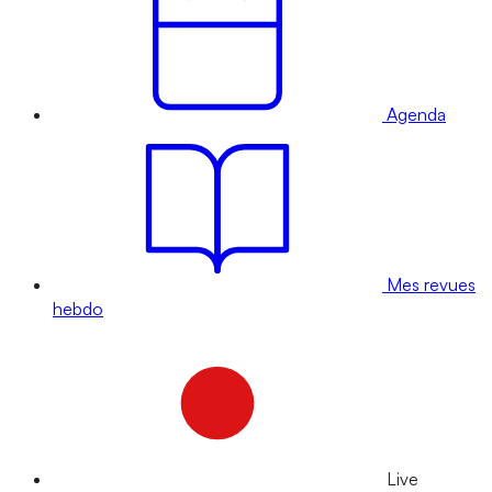
Agenda
Mes revues
hebdo
Live