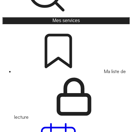
Mes services
Ma liste de
lecture