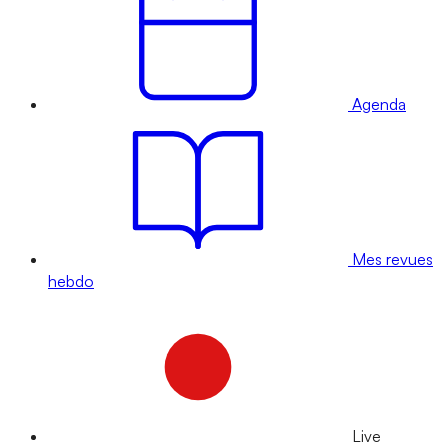
Agenda
Mes revues
hebdo
Live