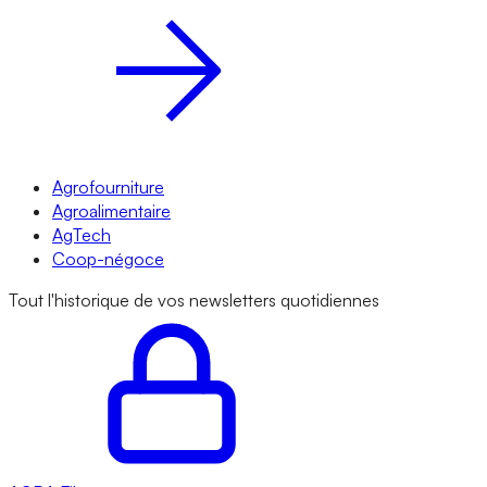
Agrofourniture
Agroalimentaire
AgTech
Coop-négoce
Tout l'historique de vos newsletters quotidiennes