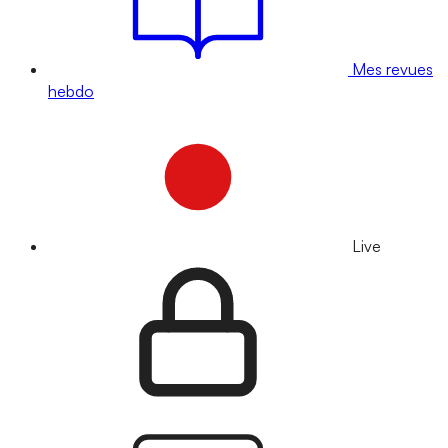
Mes revues
hebdo
Live