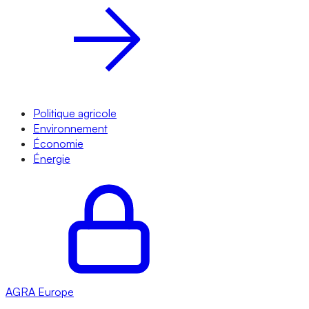
Politique agricole
Environnement
Économie
Énergie
AGRA
Europe