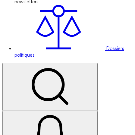
newsletters
Dossiers
politiques