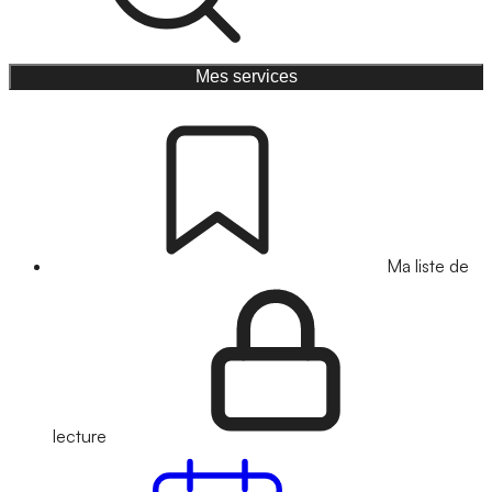
Mes services
Ma liste de
lecture