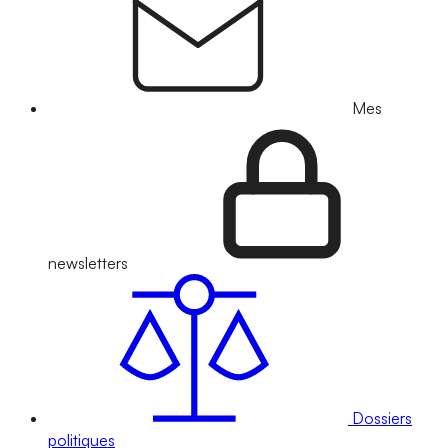
Mes
newsletters
Dossiers
politiques