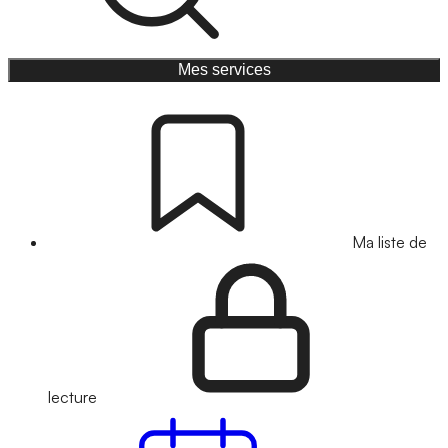
Mes services
Ma liste de
lecture