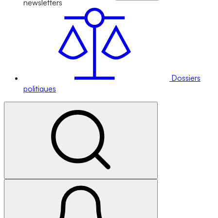
newsletters
Dossiers
politiques