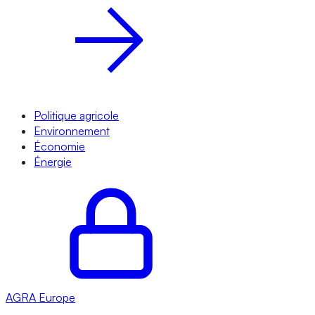
Politique agricole
Environnement
Économie
Énergie
AGRA
Europe