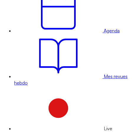
Agenda
Mes revues
hebdo
Live