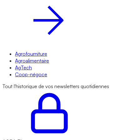
Agrofourniture
Agroalimentaire
AgTech
Coop-négoce
Tout l'historique de vos newsletters quotidiennes