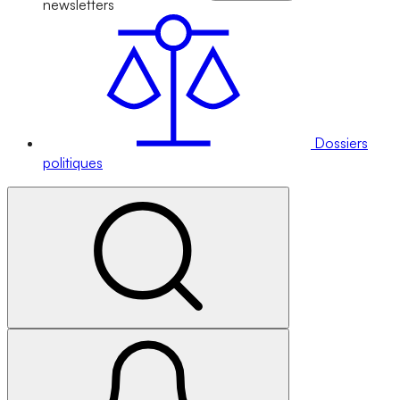
newsletters
Dossiers
politiques