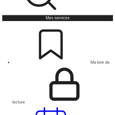
Mes services
Ma liste de
lecture