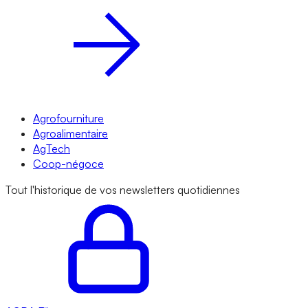
Agrofourniture
Agroalimentaire
AgTech
Coop-négoce
Tout l'historique de vos newsletters quotidiennes