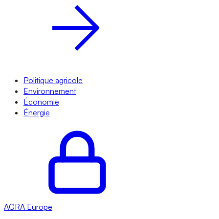
Politique agricole
Environnement
Économie
Énergie
AGRA
Europe