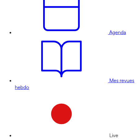
Agenda
Mes revues
hebdo
Live