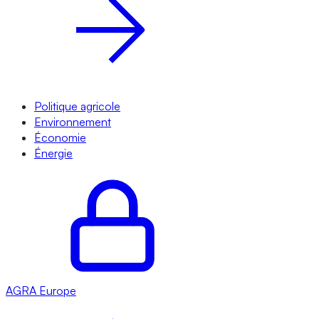
Politique agricole
Environnement
Économie
Énergie
AGRA
Europe