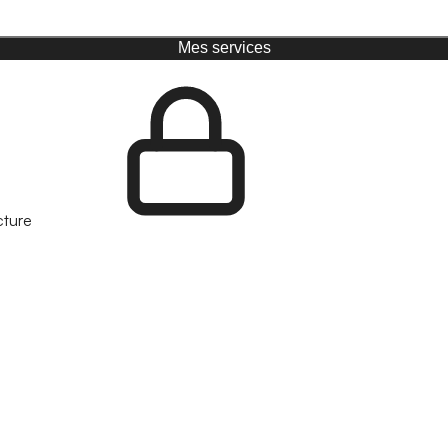
Mes services
cture