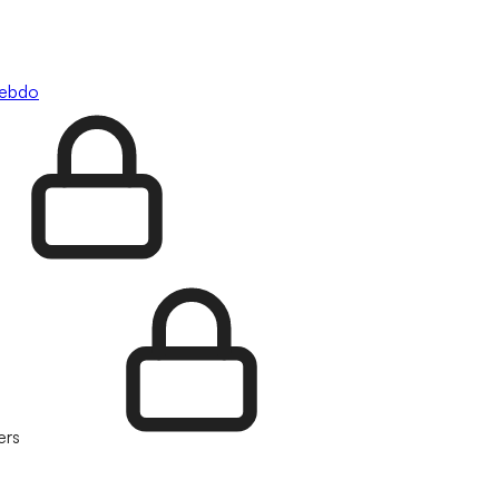
hebdo
ers