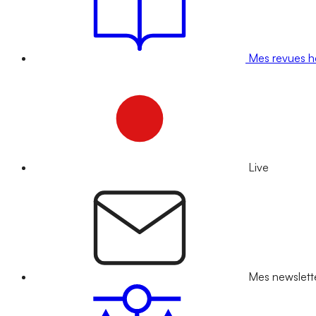
Mes revues 
Live
Mes newslett