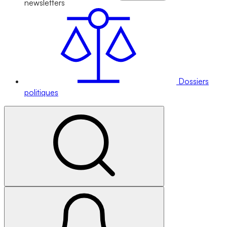
newsletters
Dossiers
politiques