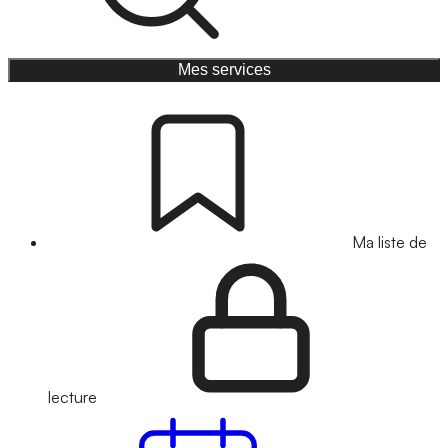
Mes services
Ma liste de
lecture