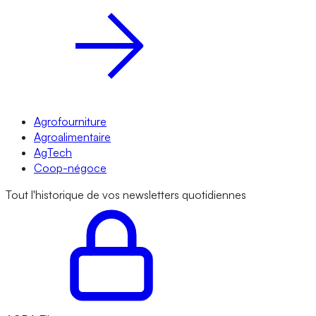
Agrofourniture
Agroalimentaire
AgTech
Coop-négoce
Tout l'historique de vos newsletters quotidiennes