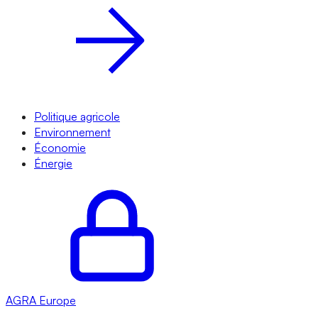
Politique agricole
Environnement
Économie
Énergie
AGRA
Europe