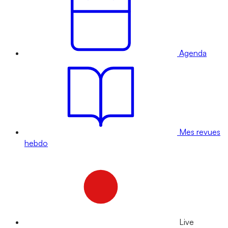
Agenda
Mes revues
hebdo
Live