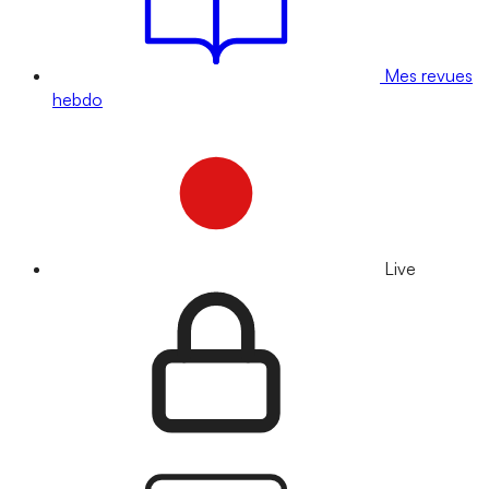
Mes revues
hebdo
Live