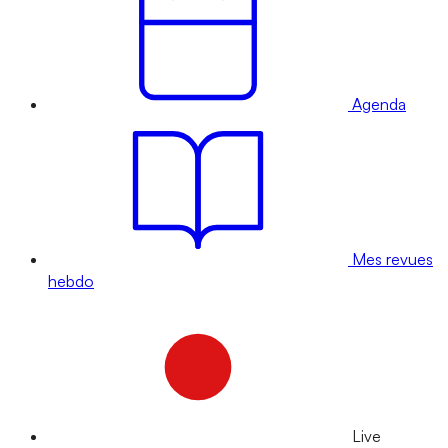
Agenda
Mes revues
hebdo
Live