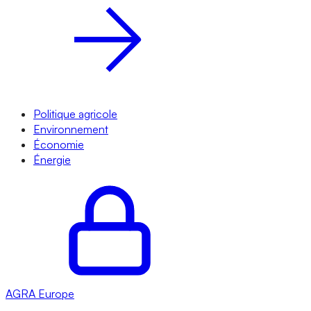
Politique agricole
Environnement
Économie
Énergie
AGRA
Europe