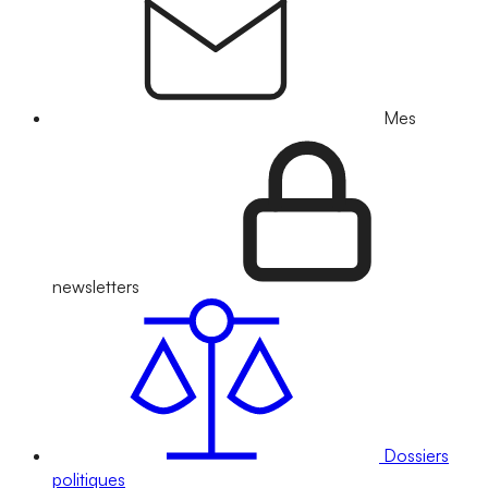
Mes
newsletters
Dossiers
politiques