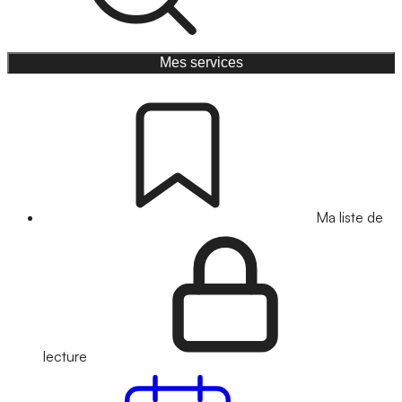
Mes services
Ma liste de
lecture