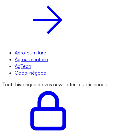
Agrofourniture
Agroalimentaire
AgTech
Coop-négoce
Tout l'historique de vos newsletters quotidiennes