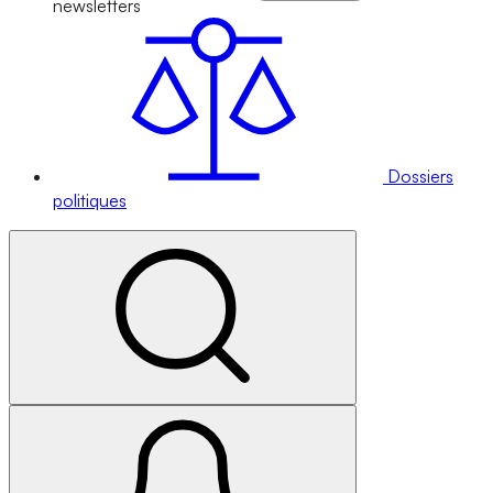
newsletters
Dossiers
politiques