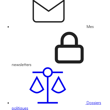
Mes
newsletters
Dossiers
politiques