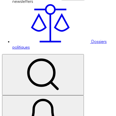
newsletters
Dossiers
politiques