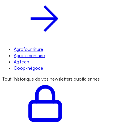
Agrofourniture
Agroalimentaire
AgTech
Coop-négoce
Tout l'historique de vos newsletters quotidiennes