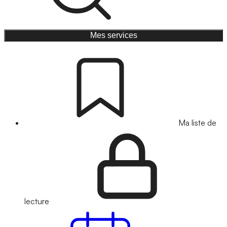
Mes services
Ma liste de
lecture