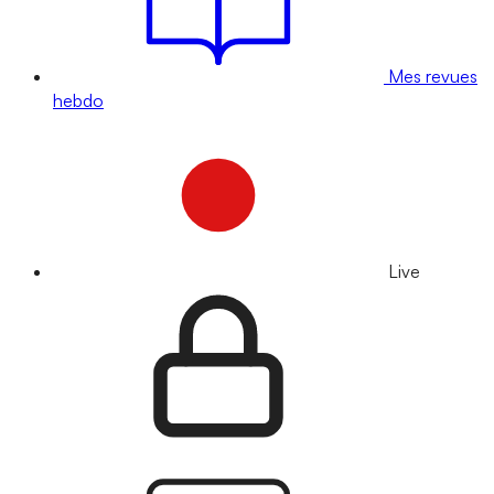
Mes revues
hebdo
Live