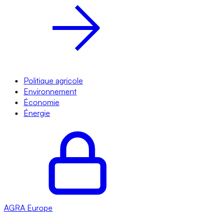
Politique agricole
Environnement
Économie
Énergie
AGRA
Europe