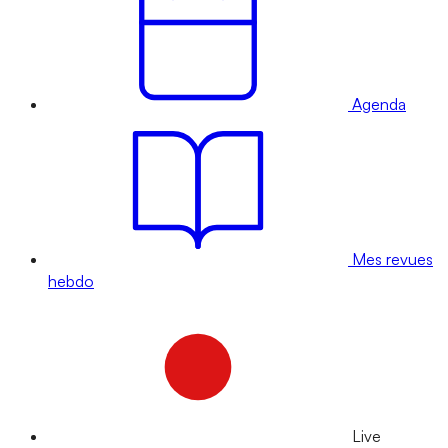
Agenda
Mes revues
hebdo
Live