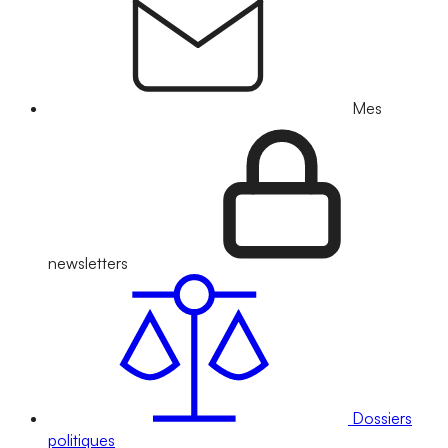
Mes
newsletters
Dossiers
politiques