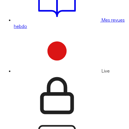
Mes revues
hebdo
Live