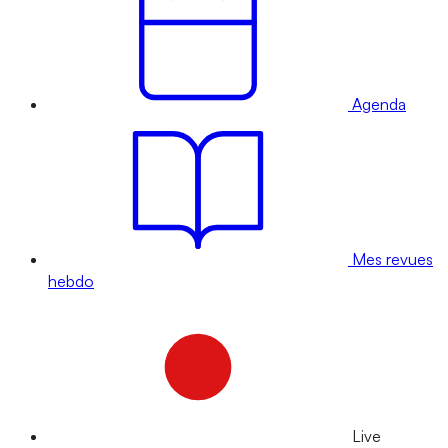
Agenda
Mes revues
hebdo
Live