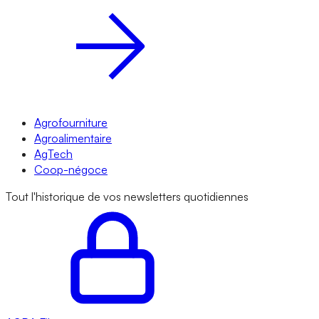
Agrofourniture
Agroalimentaire
AgTech
Coop-négoce
Tout l'historique de vos newsletters quotidiennes