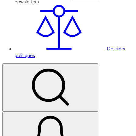
newsletters
Dossiers
politiques