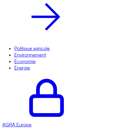
Politique agricole
Environnement
Économie
Énergie
AGRA
Europe