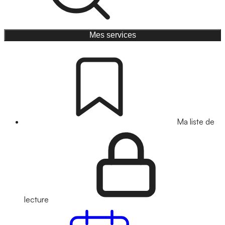
Mes services
Ma liste de
lecture