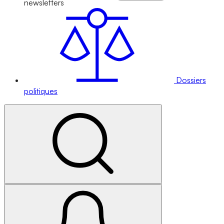
newsletters
Dossiers
politiques