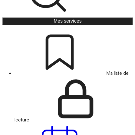
Mes services
Ma liste de
lecture