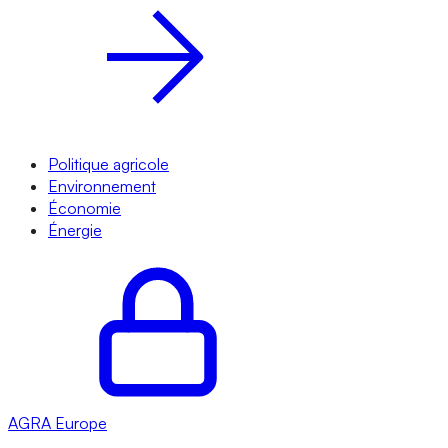
Politique agricole
Environnement
Économie
Énergie
AGRA
Europe