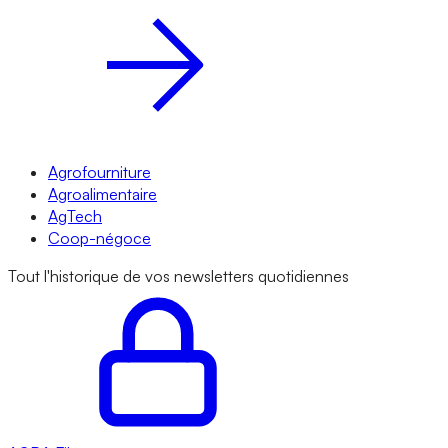
Agrofourniture
Agroalimentaire
AgTech
Coop-négoce
Tout l'historique de vos newsletters quotidiennes