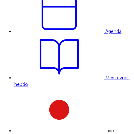
Agenda
Mes revues
hebdo
Live