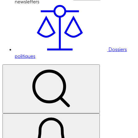
newsletters
Dossiers
politiques