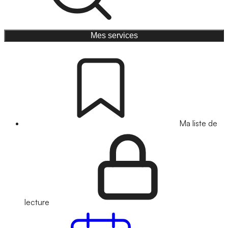
Mes services
Ma liste de
lecture