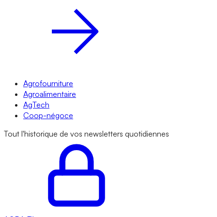
Agrofourniture
Agroalimentaire
AgTech
Coop-négoce
Tout l'historique de vos newsletters quotidiennes