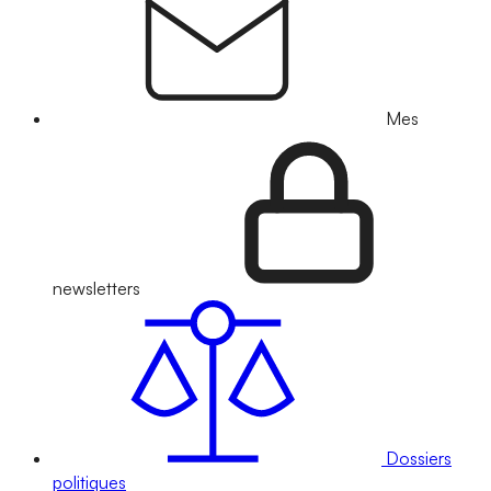
Mes
newsletters
Dossiers
politiques