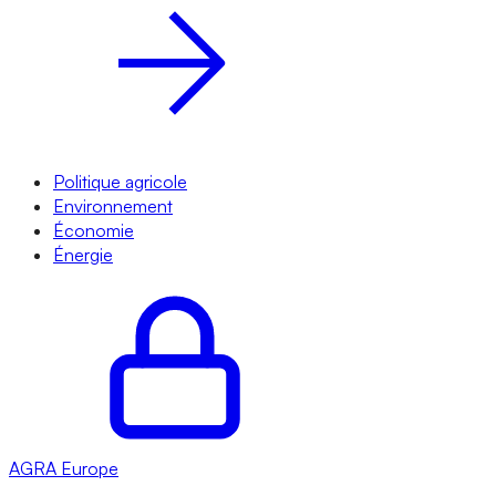
Politique agricole
Environnement
Économie
Énergie
AGRA
Europe