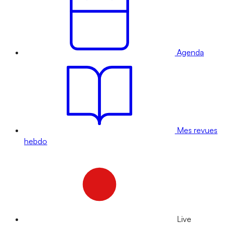
Agenda
Mes revues
hebdo
Live