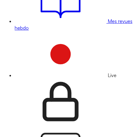
Mes revues
hebdo
Live