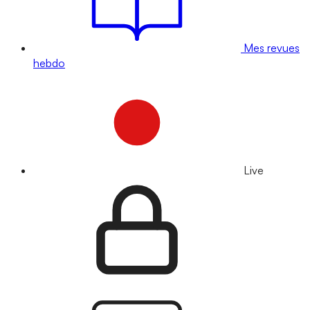
Mes revues
hebdo
Live