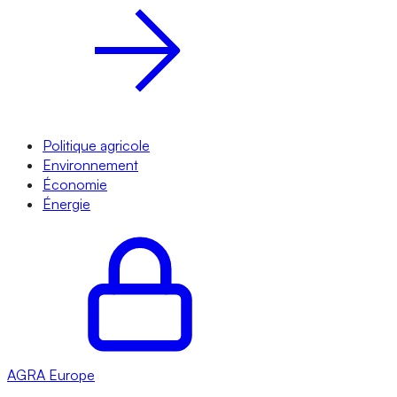
Politique agricole
Environnement
Économie
Énergie
AGRA
Europe