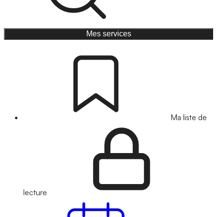
Mes services
Ma liste de
lecture