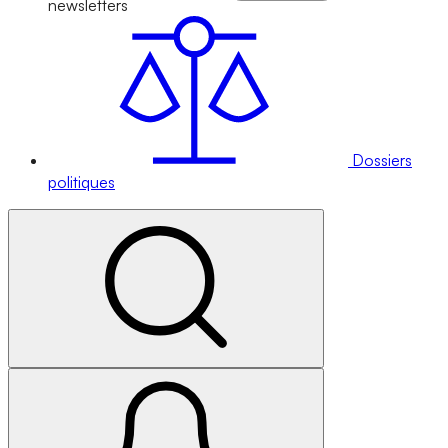
newsletters
Dossiers
politiques