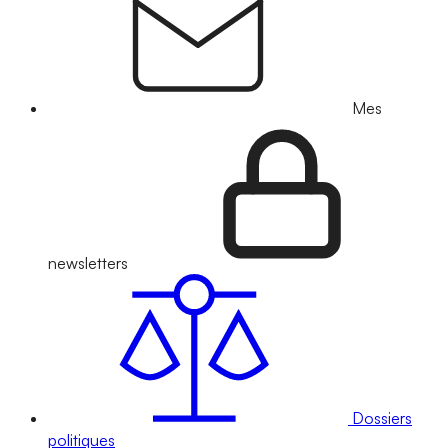
Mes
newsletters
Dossiers
politiques