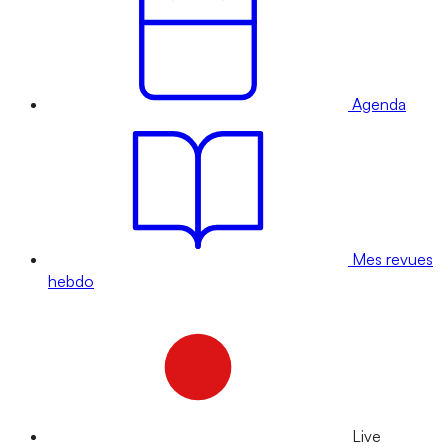
Agenda
Mes revues
hebdo
Live