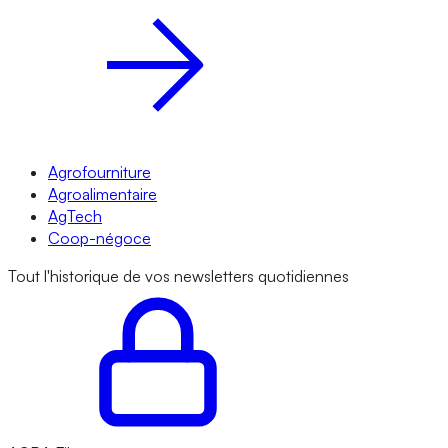
Agrofourniture
Agroalimentaire
AgTech
Coop-négoce
Tout l'historique de vos newsletters quotidiennes