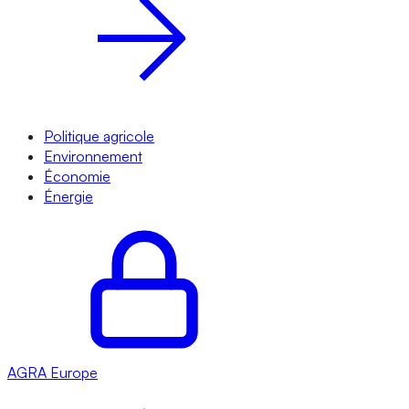
Politique agricole
Environnement
Économie
Énergie
AGRA
Europe