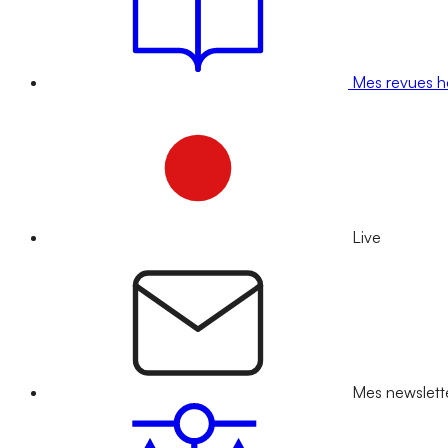
Mes revues 
Live
Mes newslett