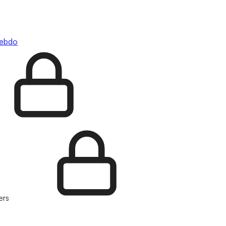
hebdo
ers