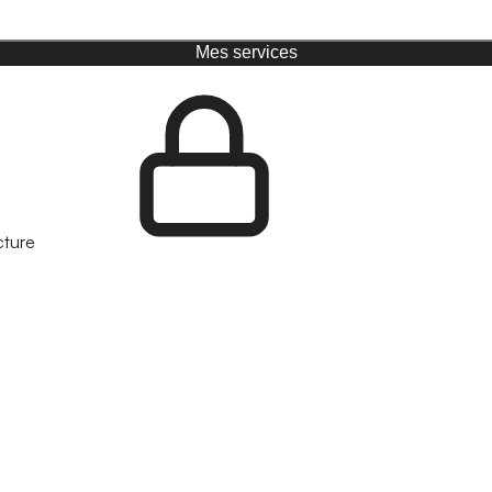
Mes services
cture