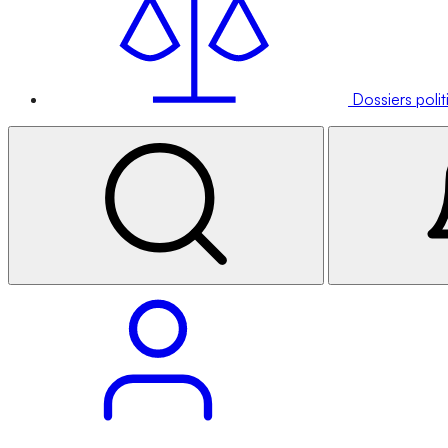
Dossiers poli