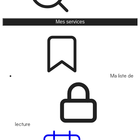
Mes services
Ma liste de
lecture