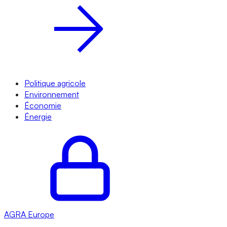
Politique agricole
Environnement
Économie
Énergie
AGRA
Europe