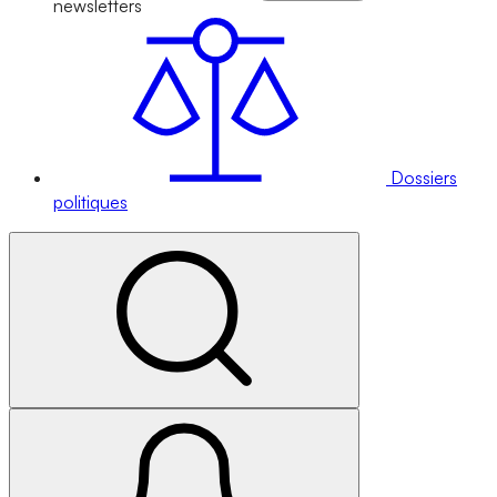
newsletters
Dossiers
politiques