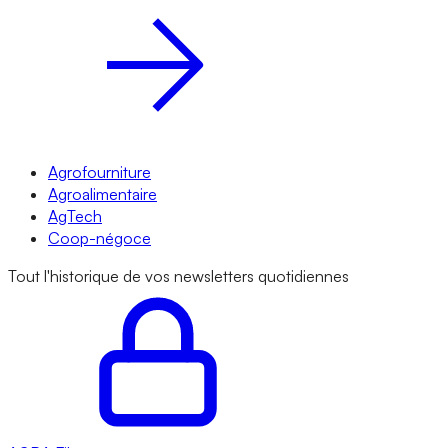
Agrofourniture
Agroalimentaire
AgTech
Coop-négoce
Tout l'historique de vos newsletters quotidiennes