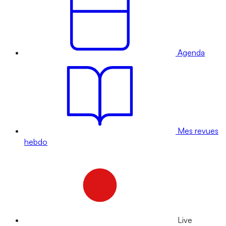
Agenda
Mes revues
hebdo
Live