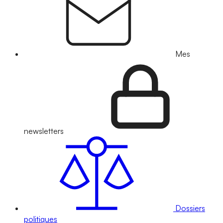
Mes
newsletters
Dossiers
politiques