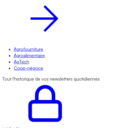
Agrofourniture
Agroalimentaire
AgTech
Coop-négoce
Tout l'historique de vos newsletters quotidiennes