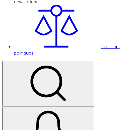
newsletters
Dossiers
politiques