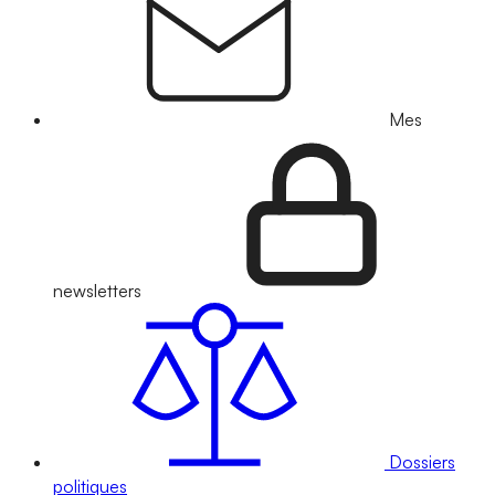
Mes
newsletters
Dossiers
politiques