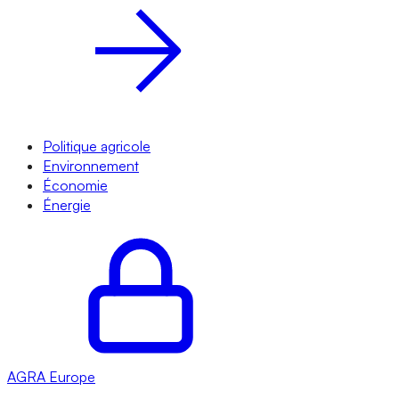
Politique agricole
Environnement
Économie
Énergie
AGRA
Europe