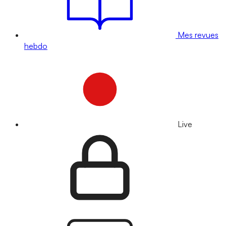
Mes revues
hebdo
Live