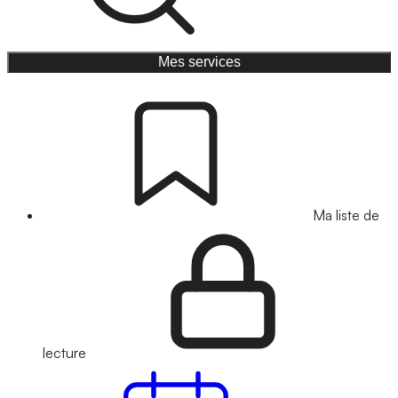
Mes services
Ma liste de
lecture