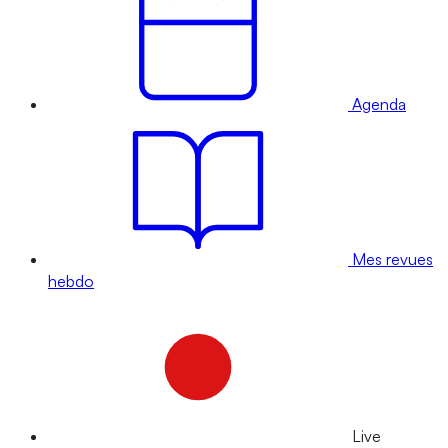
Agenda
Mes revues
hebdo
Live