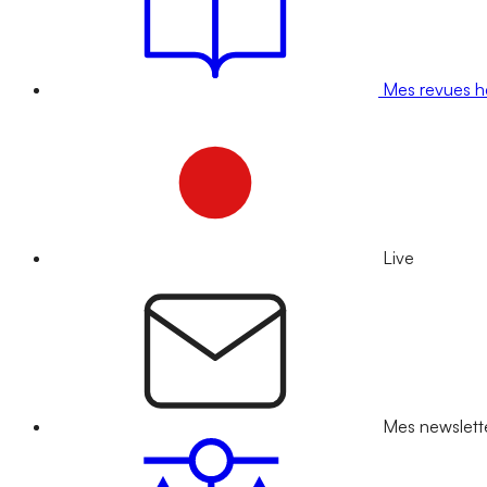
Mes revues 
Live
Mes newslett