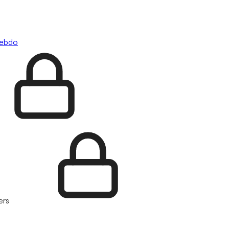
hebdo
ers