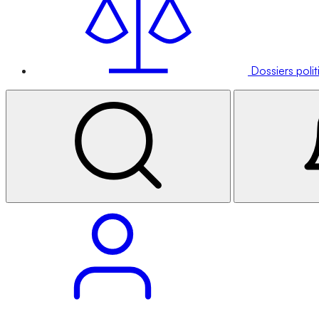
Dossiers poli