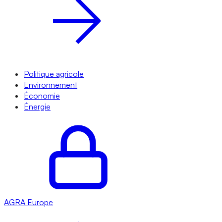
Politique agricole
Environnement
Économie
Énergie
AGRA
Europe