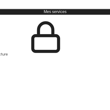
Mes services
cture