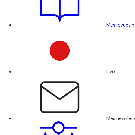
Mes revues 
Live
Mes newslett