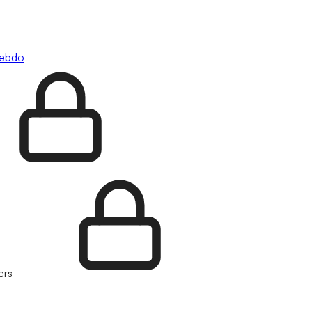
hebdo
ers