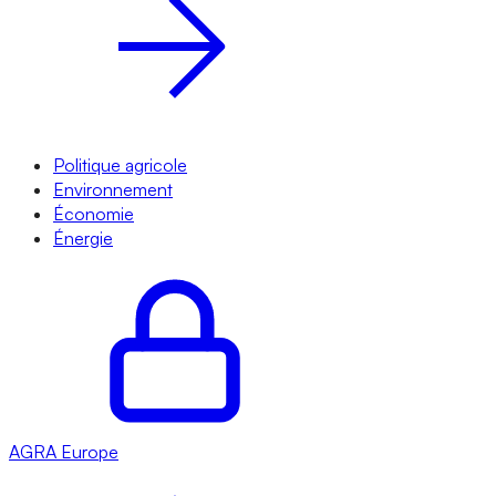
Politique agricole
Environnement
Économie
Énergie
AGRA
Europe