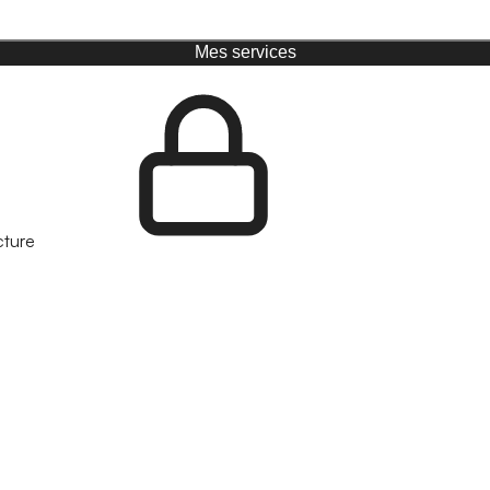
Mes services
cture