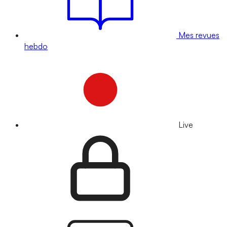
Mes revues
hebdo
Live