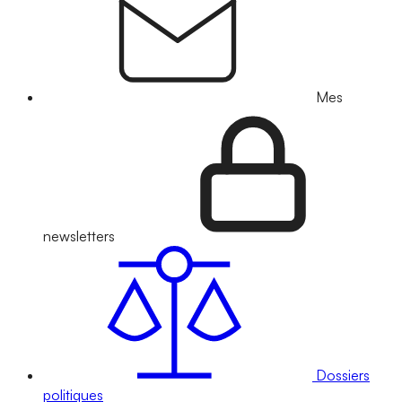
Mes
newsletters
Dossiers
politiques