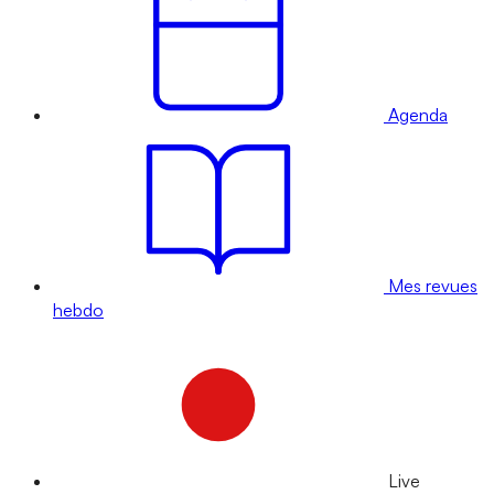
Agenda
Mes revues
hebdo
Live