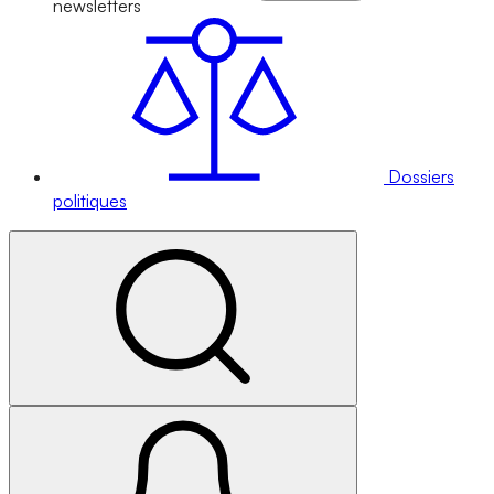
newsletters
Dossiers
politiques