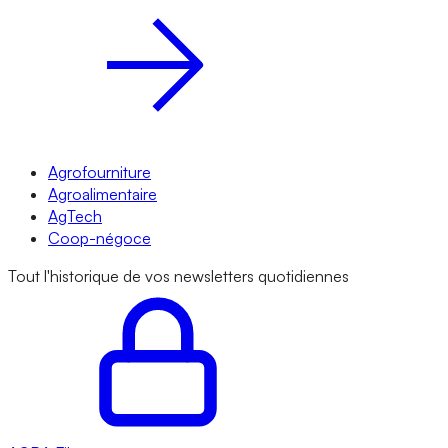
Agrofourniture
Agroalimentaire
AgTech
Coop-négoce
Tout l'historique de vos newsletters quotidiennes