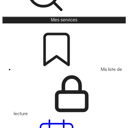
Mes services
Ma liste de
lecture