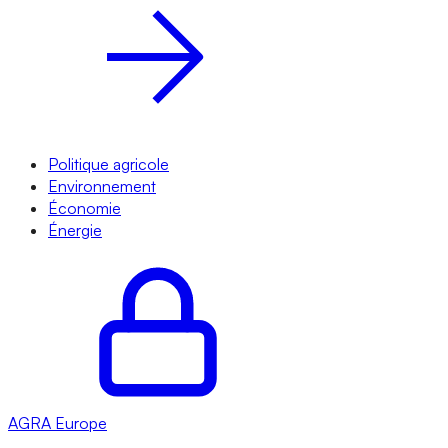
Politique agricole
Environnement
Économie
Énergie
AGRA
Europe