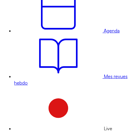
Agenda
Mes revues
hebdo
Live