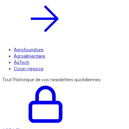
Agrofourniture
Agroalimentaire
AgTech
Coop-négoce
Tout l'historique de vos newsletters quotidiennes