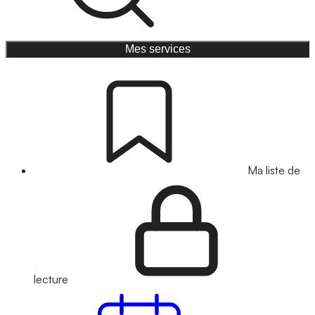
Mes services
Ma liste de
lecture