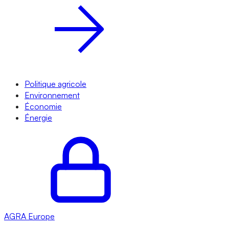
Politique agricole
Environnement
Économie
Énergie
AGRA
Europe