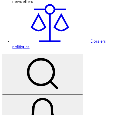
newsletters
Dossiers
politiques