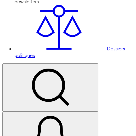
newsletters
Dossiers
politiques