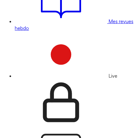
Mes revues
hebdo
Live