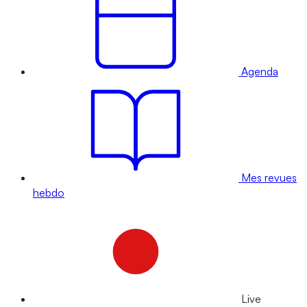
Agenda
Mes revues
hebdo
Live