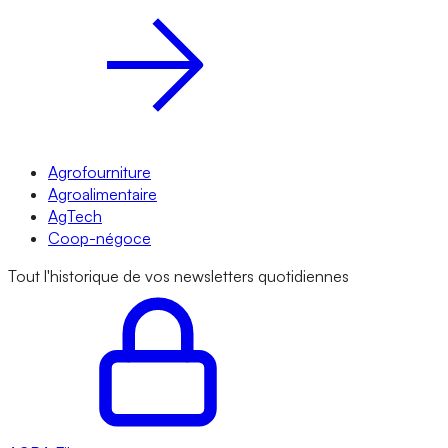
Agrofourniture
Agroalimentaire
AgTech
Coop-négoce
Tout l'historique de vos newsletters quotidiennes