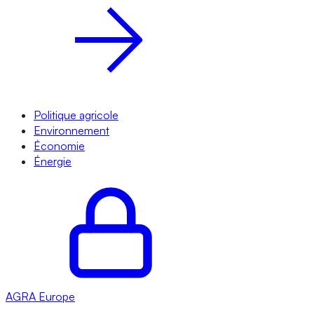
Politique agricole
Environnement
Économie
Énergie
AGRA
Europe