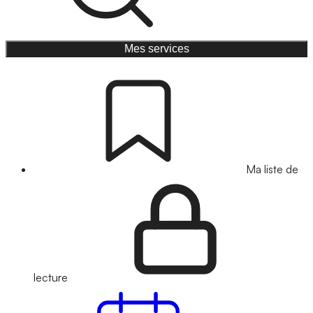
Mes services
Ma liste de
lecture