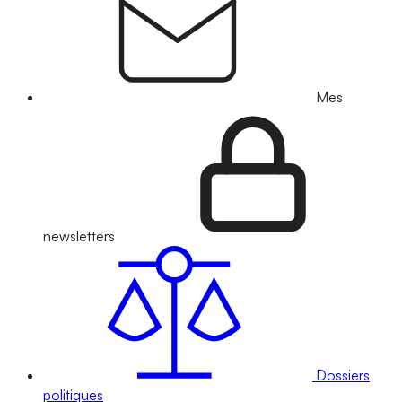
Mes
newsletters
Dossiers
politiques