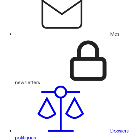
Mes
newsletters
Dossiers
politiques