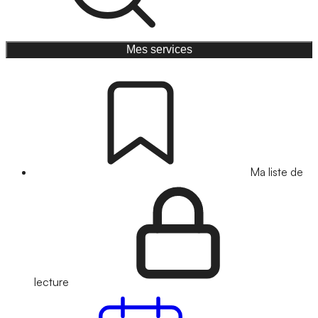
Mes services
Ma liste de
lecture