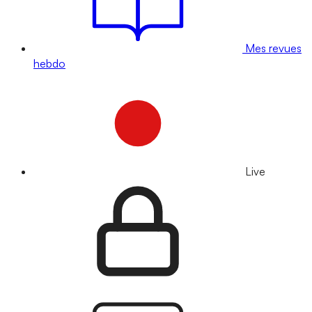
Mes revues
hebdo
Live