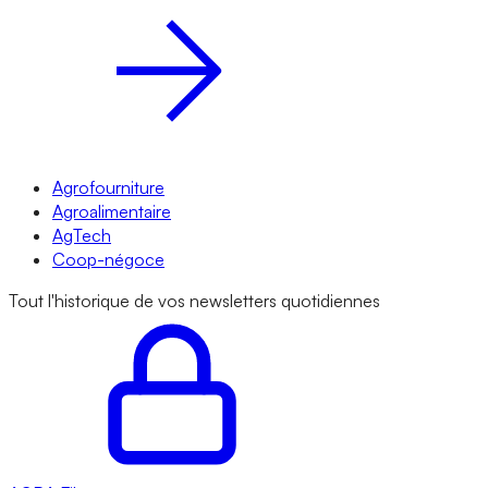
Agrofourniture
Agroalimentaire
AgTech
Coop-négoce
Tout l'historique de vos newsletters quotidiennes