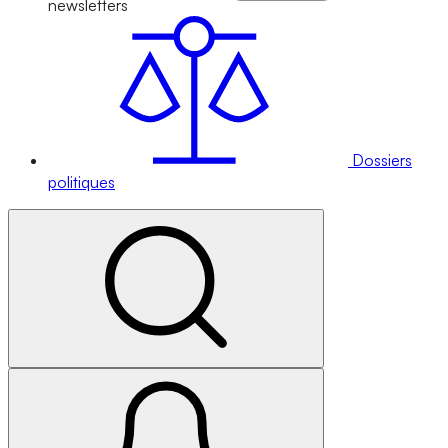
newsletters
Dossiers
politiques