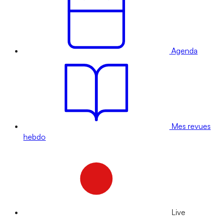
Agenda
Mes revues
hebdo
Live