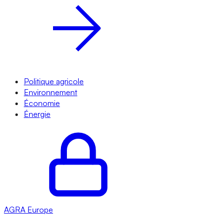
Politique agricole
Environnement
Économie
Énergie
AGRA
Europe