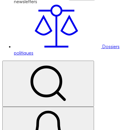
newsletters
Dossiers
politiques