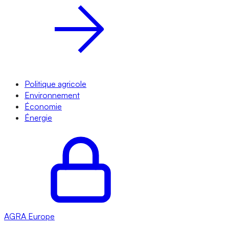
Politique agricole
Environnement
Économie
Énergie
AGRA
Europe