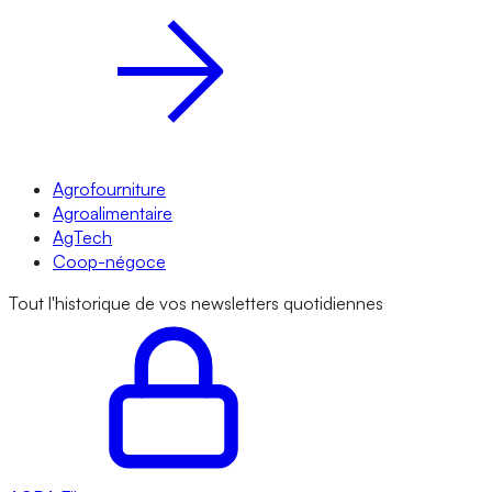
Agrofourniture
Agroalimentaire
AgTech
Coop-négoce
Tout l'historique de vos newsletters quotidiennes