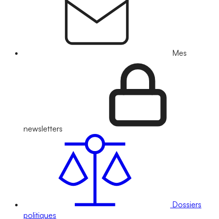
Mes
newsletters
Dossiers
politiques