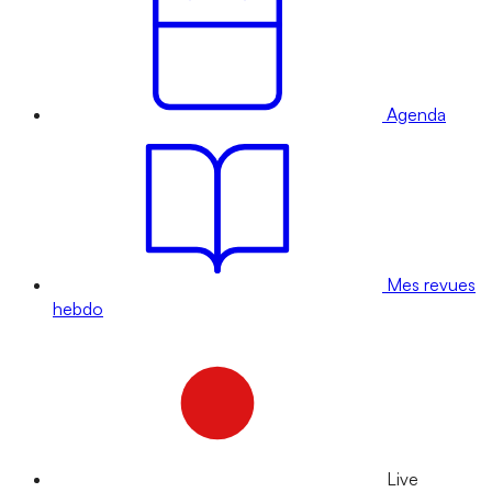
Agenda
Mes revues
hebdo
Live