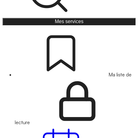
Mes services
Ma liste de
lecture