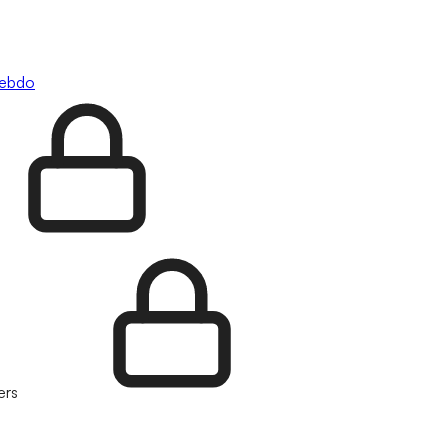
hebdo
ers