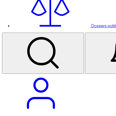
Dossiers poli