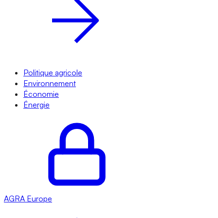
Politique agricole
Environnement
Économie
Énergie
AGRA
Europe