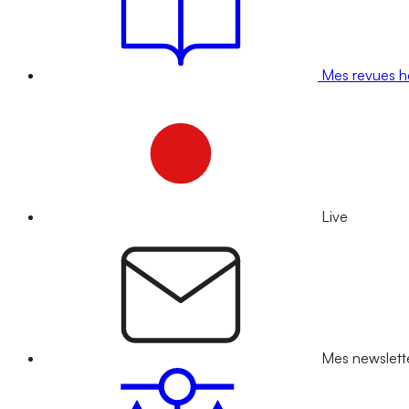
Mes revues 
Live
Mes newslett