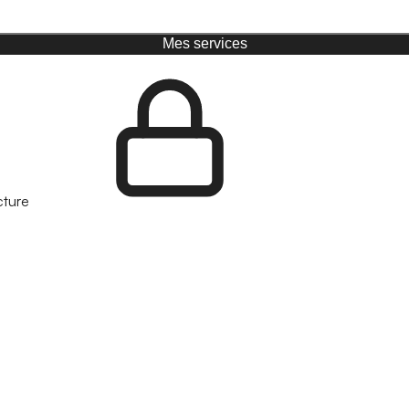
Mes services
cture