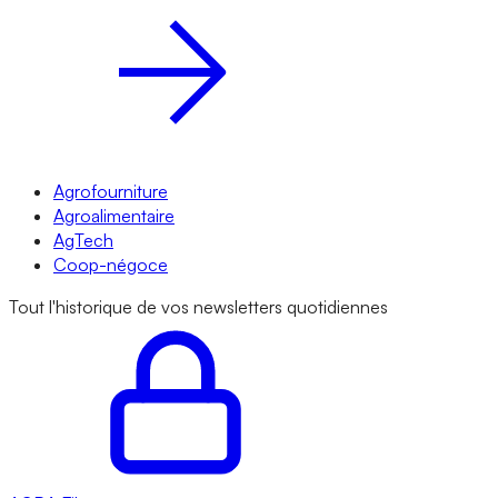
Agrofourniture
Agroalimentaire
AgTech
Coop-négoce
Tout l'historique de vos newsletters quotidiennes