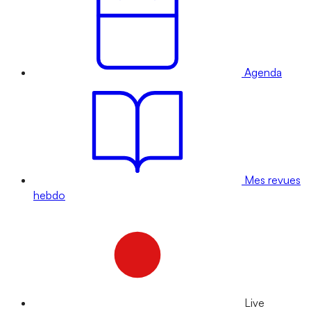
Agenda
Mes revues
hebdo
Live