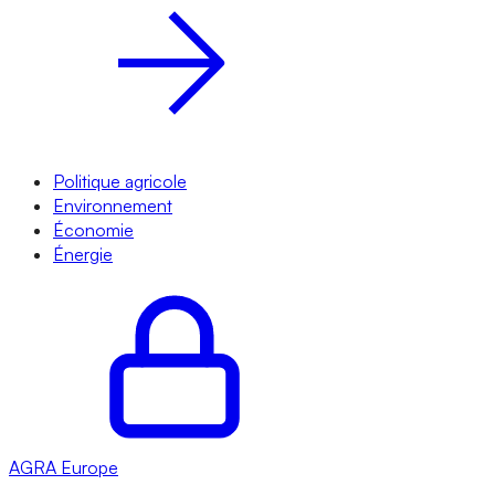
Politique agricole
Environnement
Économie
Énergie
AGRA
Europe