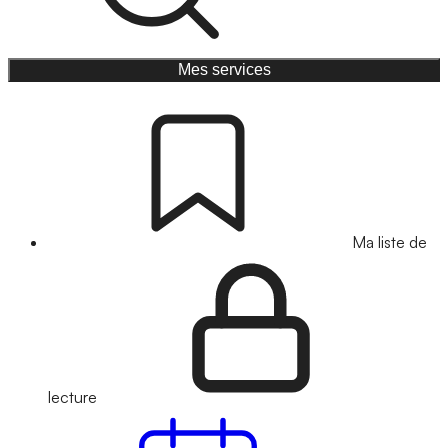
Mes services
Ma liste de
lecture