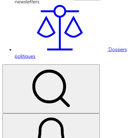
newsletters
Dossiers
politiques