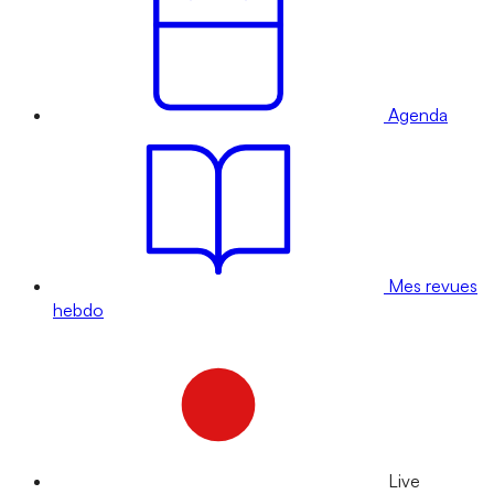
Agenda
Mes revues
hebdo
Live