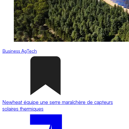
Business
AgTech
Newheat équipe une serre maraîchère de capteurs
solaires thermiques