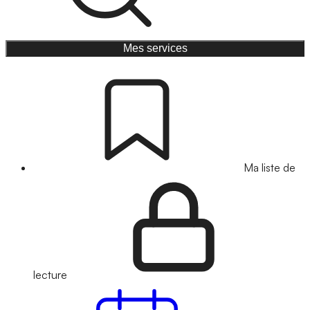
Mes services
Ma liste de
lecture