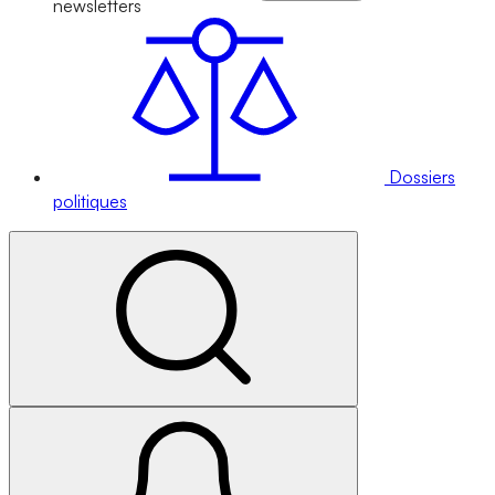
newsletters
Dossiers
politiques