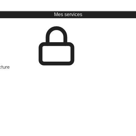
Mes services
cture