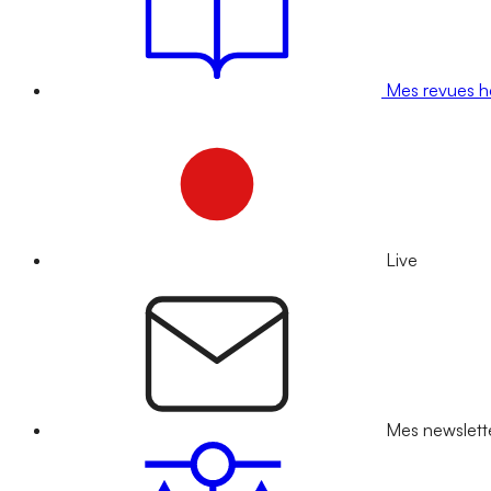
Mes revues 
Live
Mes newslett