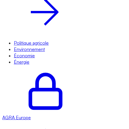
Politique agricole
Environnement
Économie
Énergie
AGRA
Europe