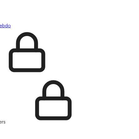
hebdo
ers