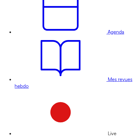
Agenda
Mes revues
hebdo
Live