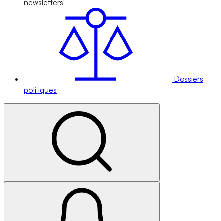
newsletters
Dossiers
politiques