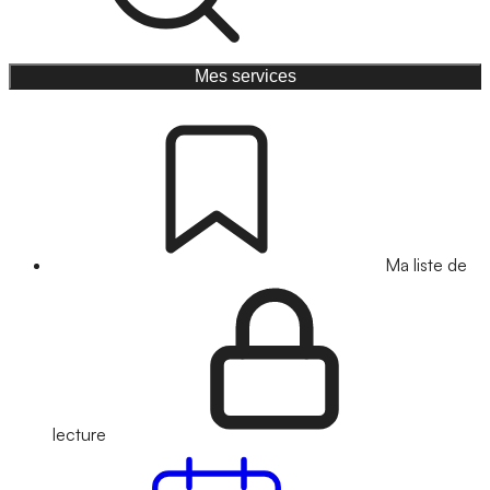
Mes services
Ma liste de
lecture