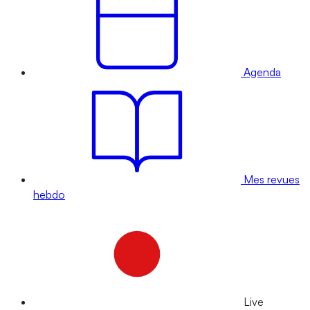
Agenda
Mes revues
hebdo
Live