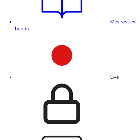
Mes revues
hebdo
Live