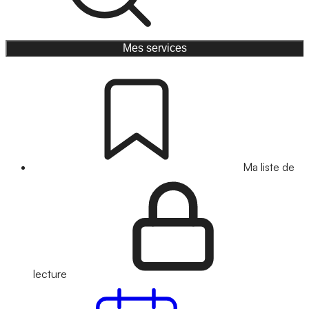
Mes services
Ma liste de
lecture