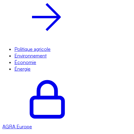
Politique agricole
Environnement
Économie
Énergie
AGRA
Europe