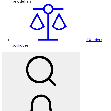
newsletters
Dossiers
politiques