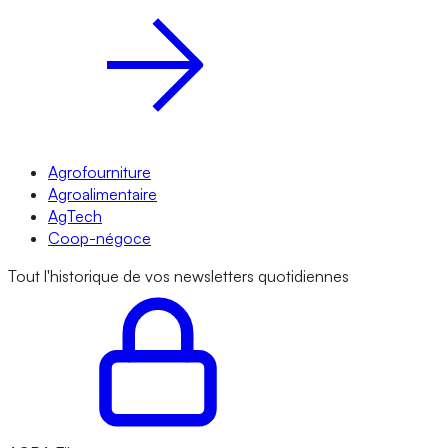
Agrofourniture
Agroalimentaire
AgTech
Coop-négoce
Tout l'historique de vos newsletters quotidiennes