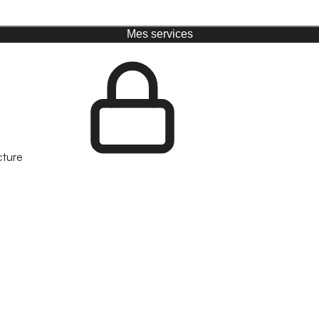
Mes services
cture