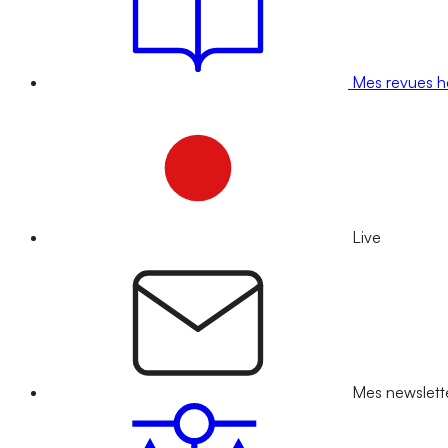
Mes revues 
Live
Mes newslett