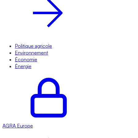
Politique agricole
Environnement
Économie
Énergie
AGRA
Europe