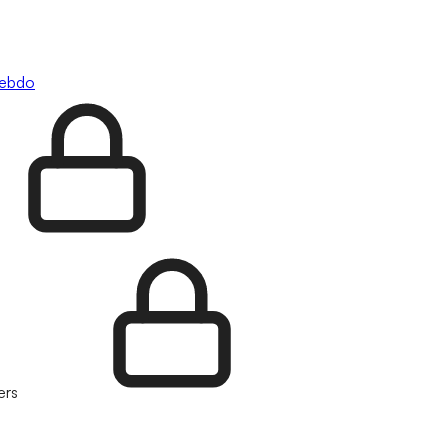
hebdo
ers